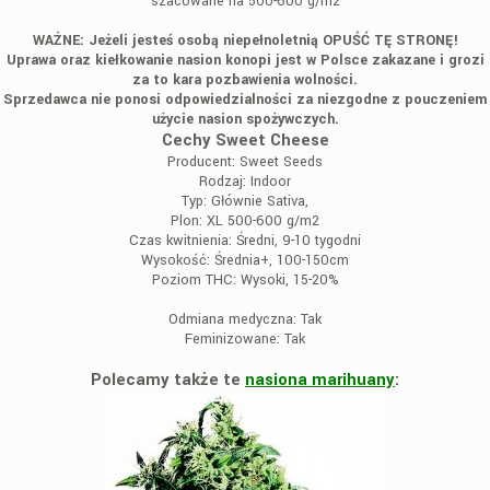
szacowane na 500-600 g/m2
WAŻNE: Jeżeli jesteś osobą niepełnoletnią OPUŚĆ TĘ STRONĘ!
Uprawa oraz kiełkowanie nasion konopi jest w Polsce zakazane i grozi
za to kara pozbawienia wolności.
Sprzedawca nie ponosi odpowiedzialności za niezgodne z pouczeniem
użycie nasion spożywczych.
Cechy Sweet Cheese
Producent:
Sweet Seeds
Rodzaj:
Indoor
Typ:
Głównie Sativa,
Plon:
XL 500-600 g/m2
Czas kwitnienia:
Średni, 9-10 tygodni
Wysokość:
Średnia+, 100-150cm
Poziom THC:
Wysoki, 15-20%
Odmiana medyczna:
Tak
Feminizowane:
Tak
Polecamy także te
nasiona marihuany
: