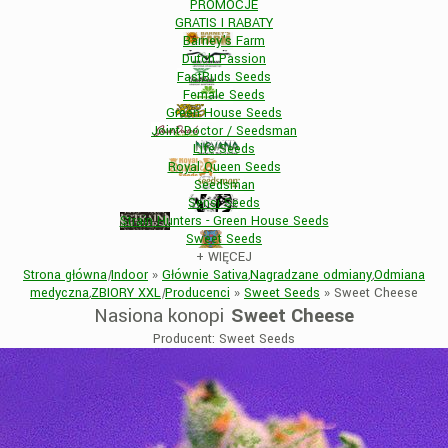
PROMOCJE
GRATIS I RABATY
Barney's Farm
Dutch Passion
FastBuds Seeds
Female Seeds
Green House Seeds
Joint Doctor / Seedsman
Life Seeds
Royal Queen Seeds
Seedsman
Sensi Seeds
Strain Hunters - Green House Seeds
Sweet Seeds
+
WIĘCEJ
Strona główna
|
Indoor
»
Głównie Sativa
,
Nagradzane odmiany
,
Odmiana
medyczna
,
ZBIORY XXL
|
Producenci
»
Sweet Seeds
»
Sweet Cheese
Nasiona konopi
Sweet Cheese
Producent: Sweet Seeds