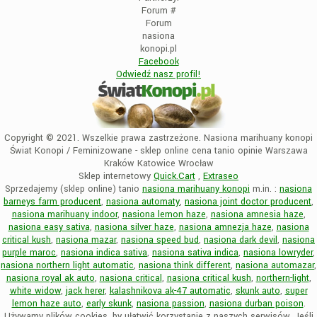
Forum
#
Forum
nasiona
konopi.pl
Facebook
Odwiedź nasz profil!
Copyright © 2021. Wszelkie prawa zastrzeżone. Nasiona marihuany konopi
Świat Konopi / Feminizowane - sklep online cena tanio opinie Warszawa
Kraków Katowice Wrocław
Sklep internetowy
Quick.Cart
,
Extraseo
Sprzedajemy (sklep online) tanio
nasiona marihuany konopi
m.in. :
nasiona
barneys farm producent
,
nasiona automaty
,
nasiona joint doctor producent
,
nasiona marihuany indoor
,
nasiona lemon haze
,
nasiona amnesia haze
,
nasiona easy sativa
,
nasiona silver haze
,
nasiona amnezja haze
,
nasiona
critical kush
,
nasiona mazar
,
nasiona speed bud
,
nasiona dark devil
,
nasiona
purple maroc
,
nasiona indica sativa
,
nasiona sativa indica
,
nasiona lowryder
,
nasiona northern light automatic
,
nasiona think different
,
nasiona automazar
,
nasiona royal ak auto
,
nasiona critical
,
nasiona critical kush
,
northern-light
,
white widow
,
jack herer
,
kalashnikova ak-47 automatic
,
skunk auto
,
super
lemon haze auto
,
early skunk
,
nasiona passion
,
nasiona durban poison
.
Używamy plików cookies, by ułatwić korzystanie z naszych serwisów. Jeśli