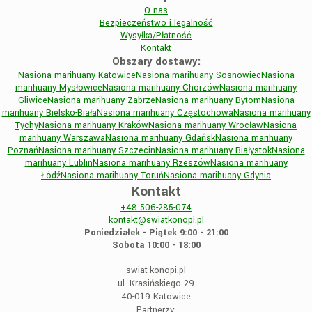
O nas
Bezpieczeństwo i legalność
Wysyłka/Płatność
Kontakt
Obszary dostawy:
Nasiona marihuany Katowice
Nasiona marihuany Sosnowiec
Nasiona
marihuany Mysłowice
Nasiona marihuany Chorzów
Nasiona marihuany
Gliwice
Nasiona marihuany Zabrze
Nasiona marihuany Bytom
Nasiona
marihuany Bielsko-Biała
Nasiona marihuany Częstochowa
Nasiona marihuany
Tychy
Nasiona marihuany Kraków
Nasiona marihuany Wrocław
Nasiona
marihuany Warszawa
Nasiona marihuany Gdańsk
Nasiona marihuany
Poznań
Nasiona marihuany Szczecin
Nasiona marihuany Białystok
Nasiona
marihuany Lublin
Nasiona marihuany Rzeszów
Nasiona marihuany
Łódź
Nasiona marihuany Toruń
Nasiona marihuany Gdynia
Kontakt
+48
506-285-074
kontakt@swiatkonopi.pl
Poniedziałek - Piątek 9:00 - 21:00
Sobota 10:00 - 18:00
swiat-konopi.pl
ul. Krasińskiego 29
40-019 Katowice
Partnerzy: