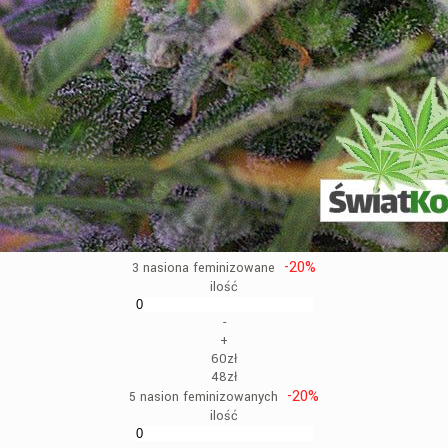
-20%
3 nasiona feminizowane
ilość
-
+
60zł
48zł
-20%
5 nasion feminizowanych
ilość