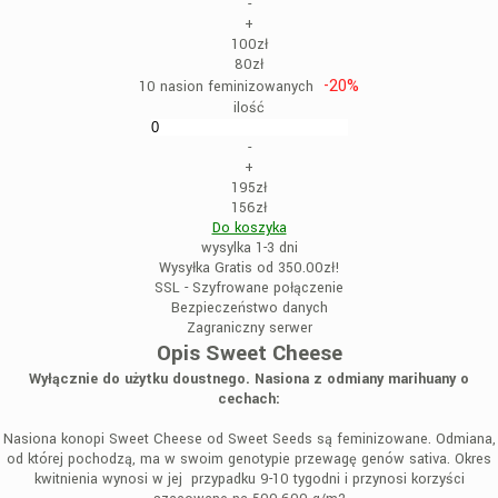
-
+
100zł
80zł
-20%
10 nasion feminizowanych
ilość
-
+
195zł
156zł
Do koszyka
wysylka 1-3 dni
Wysyłka Gratis od 350.00zł!
SSL - Szyfrowane połączenie
Bezpieczeństwo danych
Zagraniczny serwer
Opis Sweet Cheese
Wyłącznie do użytku doustnego. Nasiona z odmiany marihuany o
cechach:
Nasiona konopi Sweet Cheese od Sweet Seeds są feminizowane. Odmiana,
od której pochodzą, ma w swoim genotypie przewagę genów sativa. Okres
kwitnienia wynosi w jej przypadku 9-10 tygodni i przynosi korzyści