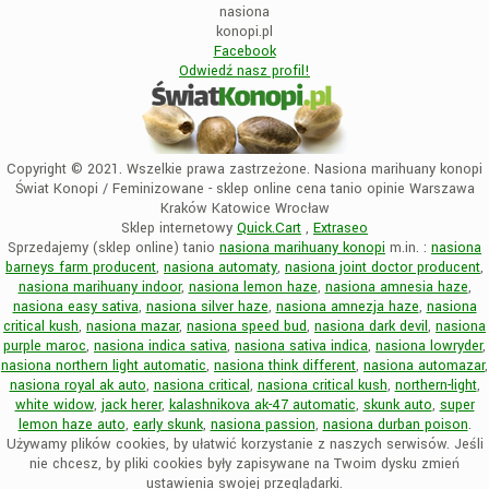
nasiona
konopi.pl
Facebook
Odwiedź nasz profil!
Copyright © 2021. Wszelkie prawa zastrzeżone. Nasiona marihuany konopi
Świat Konopi / Feminizowane - sklep online cena tanio opinie Warszawa
Kraków Katowice Wrocław
Sklep internetowy
Quick.Cart
,
Extraseo
Sprzedajemy (sklep online) tanio
nasiona marihuany konopi
m.in. :
nasiona
barneys farm producent
,
nasiona automaty
,
nasiona joint doctor producent
,
nasiona marihuany indoor
,
nasiona lemon haze
,
nasiona amnesia haze
,
nasiona easy sativa
,
nasiona silver haze
,
nasiona amnezja haze
,
nasiona
critical kush
,
nasiona mazar
,
nasiona speed bud
,
nasiona dark devil
,
nasiona
purple maroc
,
nasiona indica sativa
,
nasiona sativa indica
,
nasiona lowryder
,
nasiona northern light automatic
,
nasiona think different
,
nasiona automazar
,
nasiona royal ak auto
,
nasiona critical
,
nasiona critical kush
,
northern-light
,
white widow
,
jack herer
,
kalashnikova ak-47 automatic
,
skunk auto
,
super
lemon haze auto
,
early skunk
,
nasiona passion
,
nasiona durban poison
.
Używamy plików cookies, by ułatwić korzystanie z naszych serwisów. Jeśli
nie chcesz, by pliki cookies były zapisywane na Twoim dysku zmień
ustawienia swojej przeglądarki.