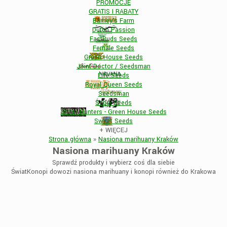
PROMOCJE
GRATIS I RABATY
Barney's Farm
Dutch Passion
FastBuds Seeds
Female Seeds
Green House Seeds
Joint Doctor / Seedsman
Life Seeds
Royal Queen Seeds
Seedsman
Sensi Seeds
Strain Hunters - Green House Seeds
Sweet Seeds
+
WIĘCEJ
Strona główna
»
Nasiona marihuany Kraków
Nasiona marihuany Kraków
Sprawdź produkty i wybierz coś dla siebie
ŚwiatKonopi dowozi nasiona marihuany i konopi również do Krakowa