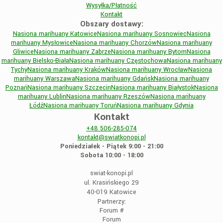
Wysyłka/Płatność
Kontakt
Obszary dostawy:
Nasiona marihuany Katowice
Nasiona marihuany Sosnowiec
Nasiona
marihuany Mysłowice
Nasiona marihuany Chorzów
Nasiona marihuany
Gliwice
Nasiona marihuany Zabrze
Nasiona marihuany Bytom
Nasiona
marihuany Bielsko-Biała
Nasiona marihuany Częstochowa
Nasiona marihuany
Tychy
Nasiona marihuany Kraków
Nasiona marihuany Wrocław
Nasiona
marihuany Warszawa
Nasiona marihuany Gdańsk
Nasiona marihuany
Poznań
Nasiona marihuany Szczecin
Nasiona marihuany Białystok
Nasiona
marihuany Lublin
Nasiona marihuany Rzeszów
Nasiona marihuany
Łódź
Nasiona marihuany Toruń
Nasiona marihuany Gdynia
Kontakt
+48
506-285-074
kontakt@swiatkonopi.pl
Poniedziałek - Piątek 9:00 - 21:00
Sobota 10:00 - 18:00
swiat-konopi.pl
ul. Krasińskiego 29
40-019 Katowice
Partnerzy:
Forum
#
Forum