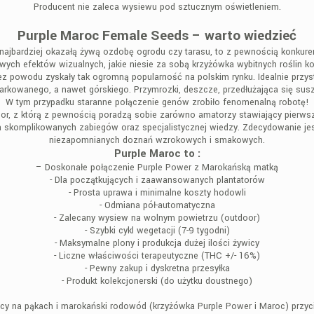
Producent nie zaleca wysiewu pod sztucznym oświetleniem.
Purple Maroc Female Seeds – warto wiedzieć
najbardziej okazałą żywą ozdobę ogrodu czy tarasu, to z pewnością konkur
wych efektów wizualnych, jakie niesie za sobą krzyżówka wybitnych roślin k
ez powodu zyskały tak ogromną popularność na polskim rynku. Idealnie prz
iarkowanego, a nawet górskiego. Przymrozki, deszcze, przedłużająca się su
W tym przypadku staranne połączenie genów zrobiło fenomenalną robotę!
r, z którą z pewnością poradzą sobie zarówno amatorzy stawiający pierwsz
a skomplikowanych zabiegów oraz specjalistycznej wiedzy. Zdecydowanie je
niezapomnianych doznań wzrokowych i smakowych.
Purple Maroc to :
– Doskonałe połączenie Purple Power z Marokańską matką
- Dla początkujących i zaawansowanych plantatorów
- Prosta uprawa i minimalne koszty hodowli
- Odmiana pół-automatyczna
- Zalecany wysiew na wolnym powietrzu (outdoor)
- Szybki cykl wegetacji (7-9 tygodni)
- Maksymalne plony i produkcja dużej ilości żywicy
- Liczne właściwości terapeutyczne (THC +/- 16%)
- Pewny zakup i dyskretna przesyłka
- Produkt kolekcjonerski (do użytku doustnego)
ywicy na pąkach i marokański rodowód (krzyżówka Purple Power i Maroc) przy