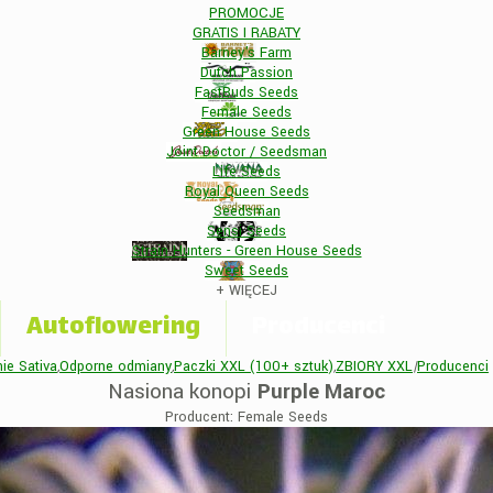
PROMOCJE
GRATIS I RABATY
Barney's Farm
Dutch Passion
FastBuds Seeds
Female Seeds
Green House Seeds
Joint Doctor / Seedsman
Life Seeds
Royal Queen Seeds
Seedsman
Sensi Seeds
Strain Hunters - Green House Seeds
Sweet Seeds
+
WIĘCEJ
Autoflowering
Producenci
ie Sativa
,
Odporne odmiany
,
Paczki XXL (100+ sztuk)
,
ZBIORY XXL
|
Producenci
Nasiona konopi
Purple Maroc
Producent: Female Seeds