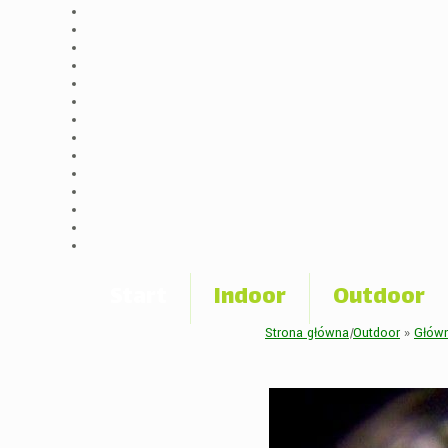
Start
Indoor
Outdoor
Strona główna
|
Outdoor
»
Główn