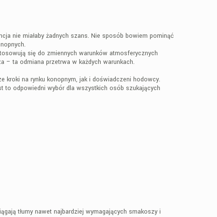
encja nie miałaby żadnych szans. Nie sposób bowiem pominąć
onopnych.
ystosowują się do zmiennych warunków atmosferycznych
sza – ta odmiana przetrwa w każdych warunkach.
e kroki na rynku konopnym, jak i doświadczeni hodowcy.
st to odpowiedni wybór dla wszystkich osób szukających
ciągają tłumy nawet najbardziej wymagających smakoszy i