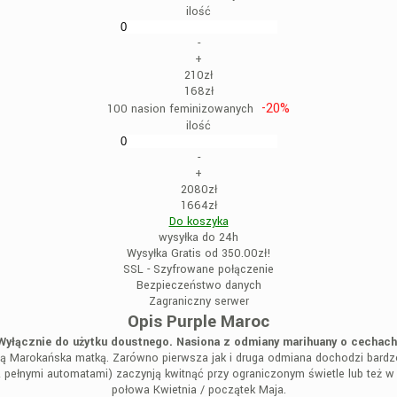
ilość
-
+
210zł
168zł
-20%
100 nasion feminizowanych
ilość
-
+
2080zł
1664zł
Do koszyka
wysyłka do 24h
Wysyłka Gratis od 350.00zł!
SSL - Szyfrowane połączenie
Bezpieczeństwo danych
Zagraniczny serwer
Opis Purple Maroc
Wyłącznie do użytku doustnego. Nasiona z odmiany marihuany o cechach
 Marokańska matką. Zarówno pierwsza jak i druga odmiana dochodzi bardzo sz
ć z pełnymi automatami) zaczynją kwitnąć przy ograniczonym świetle lub też
połowa Kwietnia / początek Maja.