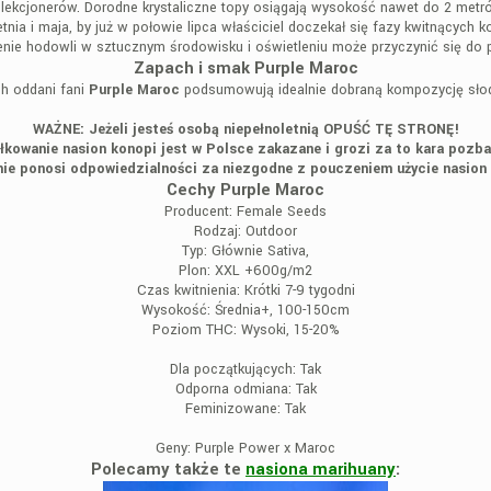
lekcjonerów. Dorodne krystaliczne topy osiągają wysokość nawet do 2 metr
nia i maja, by już w połowie lipca właściciel doczekał się fazy kwitnących 
e hodowli w sztucznym środowisku i oświetleniu może przyczynić się do p
Zapach i smak Purple Maroc
ch oddani fani
Purple Maroc
podsumowują idealnie dobraną kompozycję słod
WAŻNE: Jeżeli jesteś osobą niepełnoletnią OPUŚĆ TĘ STRONĘ!
łkowanie nasion konopi jest w Polsce zakazane i grozi za to kara pozba
ie ponosi odpowiedzialności za niezgodne z pouczeniem użycie nasion
Cechy Purple Maroc
Producent:
Female Seeds
Rodzaj:
Outdoor
Typ:
Głównie Sativa,
Plon:
XXL +600g/m2
Czas kwitnienia:
Krótki 7-9 tygodni
Wysokość:
Średnia+, 100-150cm
Poziom THC:
Wysoki, 15-20%
Dla początkujących:
Tak
Odporna odmiana:
Tak
Feminizowane:
Tak
Geny:
Purple Power x Maroc
Polecamy także te
nasiona marihuany
: