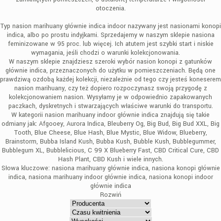
otoczenia.
Typ nasion marihuany głównie indica indoor nazywany jest nasionami konopi
indica, albo po prostu indyjkami. Sprzedajemy w naszym sklepie nasiona
feminizowane w 95 proc. lub więcej. Ich atutem jest szybki start i niskie
wymagania, jeśli chodzi o warunki kolekcjonowania.
W naszym sklepie znajdziesz szeroki wybór nasion konopi z gatunków
głównie indica, przeznaczonych do użytku w pomieszczeniach. Będą one
prawdziwą ozdobą każdej kolekcji, niezależnie od tego czy jesteś koneserem
nasion marihuany, czy też dopiero rozpoczynasz swoją przygodę z
kolekcjonowaniem nasion. Wysyłamy je w odpowiednio zapakowanych
paczkach, dyskretnych i stwarzających właściwe warunki do transportu.
W kategorii nasion marihuany indoor głównie indica znajdują się takie
odmiany jak: Afgooey, Aurora Indica, Bleuberry Og, Big Bud, Big Bud XXL, Big
Tooth, Blue Cheese, Blue Hash, Blue Mystic, Blue Widow, Blueberry,
Brainstorm, Bubba Island Kush, Bubba Kush, Bubble Kush, Bubblegummer,
Bubblegum XL, Bubblelicious, C 99 X Blueberry Fast, CBD Critical Cure, CBD
Hash Plant, CBD Kush i wiele innych.
Słowa kluczowe: nasiona marihuany głównie indica, nasiona konopi głównie
indica, nasiona marihuany indoor głównie indica, nasiona konopi indoor
głównie indica
Rozwiń