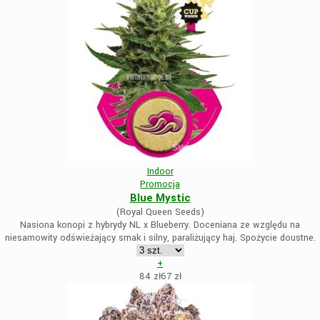
Indoor
Promocja
Blue Mystic
(Royal Queen Seeds)
Nasiona konopi z hybrydy NL x Blueberry. Doceniana ze względu na
niesamowity odświeżający smak i silny, paraliżujący haj. Spożycie doustne.
+
84 zł
67
zł