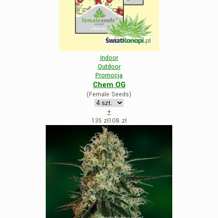
Indoor
Outdoor
Promocja
Chem OG
(Female Seeds)
+
135 zł
108
zł