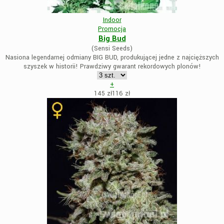
Indoor
Promocja
Big Bud
(Sensi Seeds)
Nasiona legendarnej odmiany BIG BUD, produkującej jedne z najcięższych
szyszek w historii! Prawdziwy gwarant rekordowych plonów!
+
145 zł
116
zł