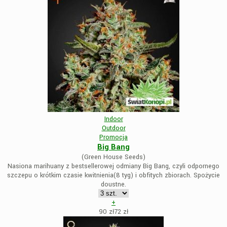
Indoor
Outdoor
Promocja
Big Bang
(Green House Seeds)
Nasiona marihuany z bestsellerowej odmiany Big Bang, czyli odpornego
szczepu o krótkim czasie kwitnienia(8 tyg) i obfitych zbiorach. Spożycie
doustne.
+
90 zł
72
zł