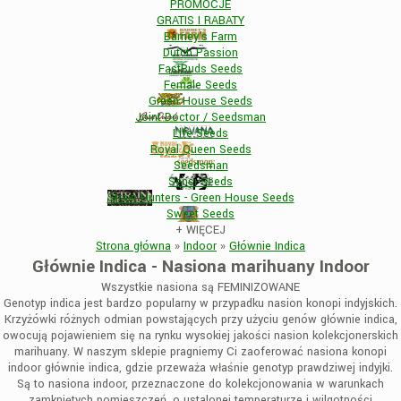
PROMOCJE
GRATIS I RABATY
Barney's Farm
Dutch Passion
FastBuds Seeds
Female Seeds
Green House Seeds
Joint Doctor / Seedsman
Life Seeds
Royal Queen Seeds
Seedsman
Sensi Seeds
Strain Hunters - Green House Seeds
Sweet Seeds
+
WIĘCEJ
Strona główna
»
Indoor
»
Głównie Indica
Głównie Indica - Nasiona marihuany Indoor
Wszystkie nasiona są
FEMINIZOWANE
Genotyp indica jest bardzo popularny w przypadku nasion konopi indyjskich.
Krzyżówki różnych odmian powstających przy użyciu genów głównie indica,
owocują pojawieniem się na rynku wysokiej jakości nasion kolekcjonerskich
marihuany. W naszym sklepie pragniemy Ci zaoferować nasiona konopi
indoor głównie indica, gdzie przeważa właśnie genotyp prawdziwej indyjki.
Są to nasiona indoor, przeznaczone do kolekcjonowania w warunkach
zamkniętych pomieszczeń, o ustalonej temperaturze i wilgotności