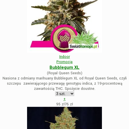
Indoor
Promocja
Bubblegum XL
(Royal Queen Seeds)
Nasiona z odmiany marihuany Bubblegum XL od Royal Queen Seeds, czyli
szczepu zawierającego przewagę genotypu indica, z 19-procentową
zawartością THC. Spożycie doustne.
+
95 zł
76
zł