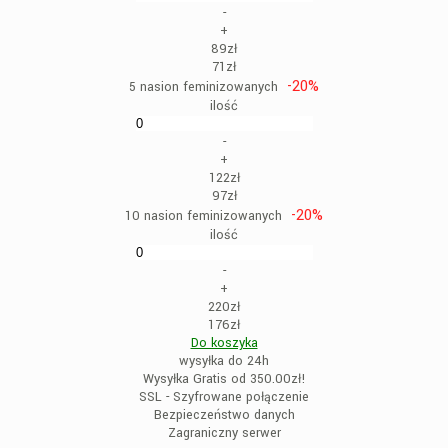
-
+
89zł
71zł
-20%
5 nasion feminizowanych
ilość
-
+
122zł
97zł
-20%
10 nasion feminizowanych
ilość
-
+
220zł
176zł
Do koszyka
wysyłka do 24h
Wysyłka Gratis od 350.00zł!
SSL - Szyfrowane połączenie
Bezpieczeństwo danych
Zagraniczny serwer