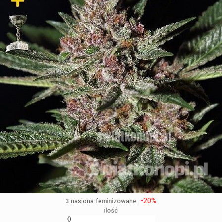
-20%
3 nasiona feminizowane
ilość