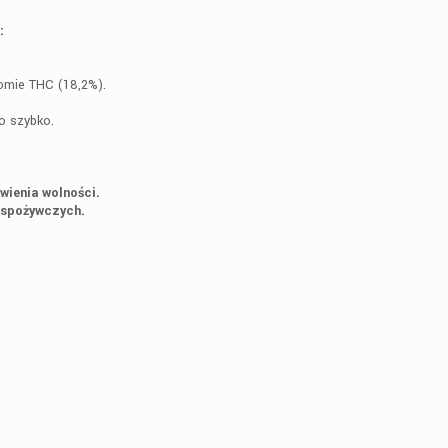
:
iomie THC (18,2%).
zo szybko.
wienia wolności.
 spożywczych.