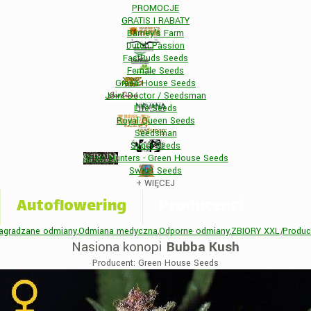
PROMOCJE
GRATIS I RABATY
Barney's Farm
Dutch Passion
FastBuds Seeds
Female Seeds
Green House Seeds
Joint Doctor / Seedsman
Life Seeds
Royal Queen Seeds
Seedsman
Sensi Seeds
Strain Hunters - Green House Seeds
Sweet Seeds
+
WIĘCEJ
Autoflowering
Producenci
agradzane odmiany
,
Odmiana medyczna
,
Odporne odmiany
,
ZBIORY XXL
|
Produc
Nasiona konopi
Bubba Kush
Producent: Green House Seeds