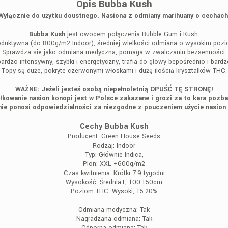
Opis Bubba Kush
Wyłącznie do użytku doustnego. Nasiona z odmiany marihuany o cechach
Bubba Kush
jest owocem połączenia Bubble Gum i Kush.
oduktywna (do 800g/m2 Indoor), średniej wielkości odmiana o wysokim poz
Sprawdza sie jako odmiana medyczna, pomaga w zwalczaniu bezsenności.
bardzo intensywny, szybki i energetyczny, trafia do głowy bepośrednio i bard
Topy są duże, pokryte czerwonymi włoskami i dużą ilością kryształków THC.
WAŻNE: Jeżeli jesteś osobą niepełnoletnią OPUŚĆ TĘ STRONĘ!
łkowanie nasion konopi jest w Polsce zakazane i grozi za to kara pozba
ie ponosi odpowiedzialności za niezgodne z pouczeniem użycie nasion
Cechy Bubba Kush
Producent:
Green House Seeds
Rodzaj:
Indoor
Typ:
Głównie Indica,
Plon:
XXL +600g/m2
Czas kwitnienia:
Krótki 7-9 tygodni
Wysokość:
Średnia+, 100-150cm
Poziom THC:
Wysoki, 15-20%
Odmiana medyczna:
Tak
Nagradzana odmiana:
Tak