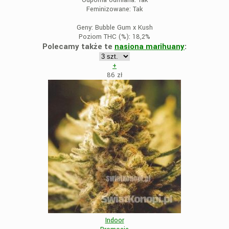
Odporna odmiana:
Tak
Feminizowane:
Tak
Geny:
Bubble Gum x Kush
Poziom THC (%):
18,2%
Polecamy także te
nasiona marihuany
:
+
86
zł
Indoor