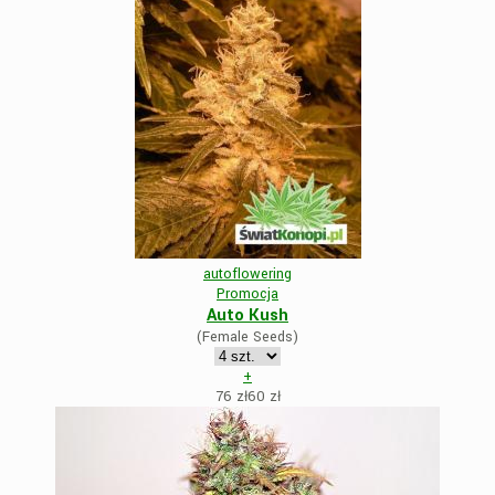
autoflowering
Promocja
Auto Kush
(Female Seeds)
+
76 zł
60
zł