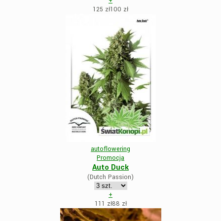
+
125 zł
100
zł
autoflowering
Promocja
Auto Duck
(Dutch Passion)
+
111 zł
88
zł