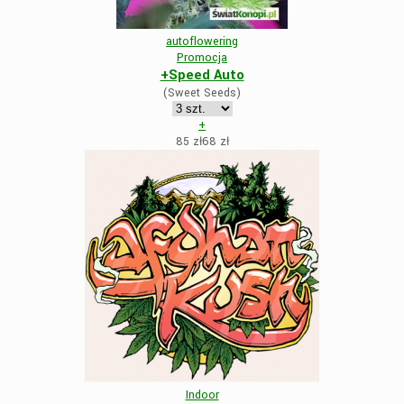
autoflowering
Promocja
+Speed Auto
(Sweet Seeds)
+
85 zł
68
zł
Indoor