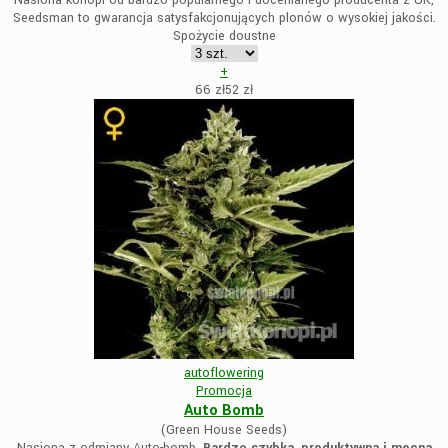
Nasiona konopi od bardzo popularnego i docenianego producenta z UK,
Seedsman to gwarancja satysfakcjonujących plonów o wysokiej jakości.
Spożycie doustne
+
66 zł
52
zł
autoflowering
Promocja
Auto Bomb
(Green House Seeds)