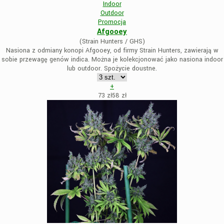
Indoor
Outdoor
Promocja
Afgooey
(Strain Hunters / GHS)
Nasiona z odmiany konopi Afgooey, od firmy Strain Hunters, zawierają w
sobie przewagę genów indica. Można je kolekcjonować jako nasiona indoor
lub outdoor. Spożycie doustne.
+
73 zł
58
zł