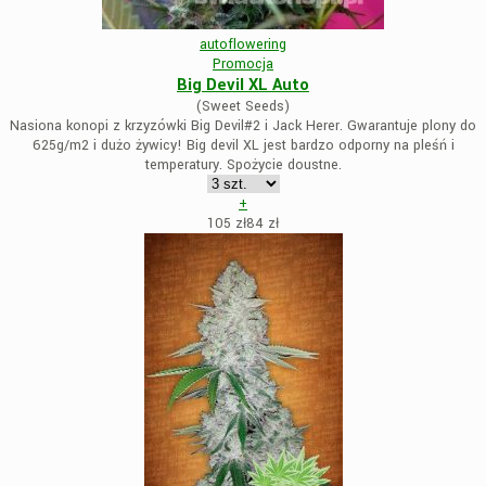
autoflowering
Promocja
Big Devil XL Auto
(Sweet Seeds)
Nasiona konopi z krzyzówki Big Devil#2 i Jack Herer. Gwarantuje plony do
625g/m2 i dużo żywicy! Big devil XL jest bardzo odporny na pleśń i
temperatury. Spożycie doustne.
+
105 zł
84
zł