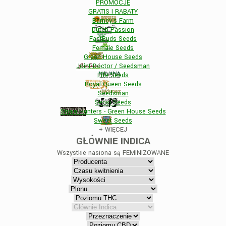
PROMOCJE
GRATIS I RABATY
Barney's Farm
Dutch Passion
FastBuds Seeds
Female Seeds
Green House Seeds
Joint Doctor / Seedsman
Life Seeds
Royal Queen Seeds
Seedsman
Sensi Seeds
Strain Hunters - Green House Seeds
Sweet Seeds
+
WIĘCEJ
GŁÓWNIE INDICA
Wszystkie nasiona są
FEMINIZOWANE