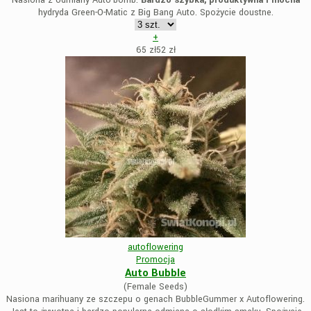
Nasiona z odmiany Auto-bomb.
Bardzo szybka, produktywna i mocna
hydryda Green-O-Matic z Big Bang Auto. Spożycie doustne.
+
65 zł
52
zł
autoflowering
Promocja
Auto Bubble
(Female Seeds)
Nasiona marihuany ze szczepu o genach BubbleGummer x Autoflowering.