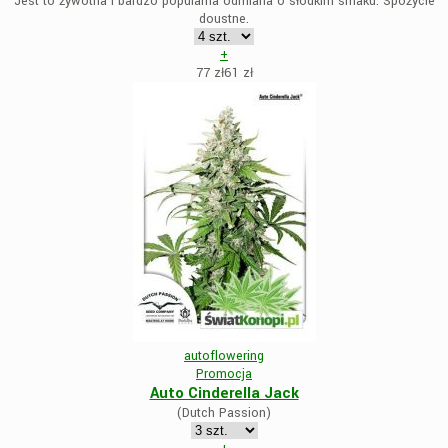
Jest to żywotna i bardzo popularna odmiana o słodkim smaku. Spożycie
doustne.
+
77 zł
61
zł
autoflowering
Promocja
Auto Cinderella Jack
(Dutch Passion)