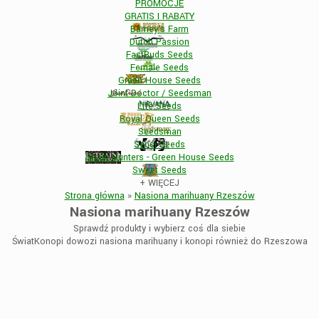
PROMOCJE
GRATIS I RABATY
Barney's Farm
Dutch Passion
FastBuds Seeds
Female Seeds
Green House Seeds
Joint Doctor / Seedsman
Life Seeds
Royal Queen Seeds
Seedsman
Sensi Seeds
Strain Hunters - Green House Seeds
Sweet Seeds
+
WIĘCEJ
Strona główna
»
Nasiona marihuany Rzeszów
Nasiona marihuany Rzeszów
Sprawdź produkty i wybierz coś dla siebie
ŚwiatKonopi dowozi nasiona marihuany i konopi również do Rzeszowa