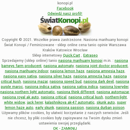
konopi.pl
Facebook
Odwiedź nasz profil!
Copyright © 2021. Wszelkie prawa zastrzeżone. Nasiona marihuany konopi
Świat Konopi / Feminizowane - sklep online cena tanio opinie Warszawa
Kraków Katowice Wrocław
Sklep internetowy
Quick.Cart
,
Extraseo
Sprzedajemy (sklep online) tanio
nasiona marihuany konopi
m.in. :
nasiona
barneys farm producent
,
nasiona automaty
,
nasiona joint doctor producent
,
nasiona marihuany indoor
,
nasiona lemon haze
,
nasiona amnesia haze
,
nasiona easy sativa
,
nasiona silver haze
,
nasiona amnezja haze
,
nasiona
critical kush
,
nasiona mazar
,
nasiona speed bud
,
nasiona dark devil
,
nasiona
purple maroc
,
nasiona indica sativa
,
nasiona sativa indica
,
nasiona lowryder
,
nasiona northern light automatic
,
nasiona think different
,
nasiona automazar
,
nasiona royal ak auto
,
nasiona critical
,
nasiona critical kush
,
northern-light
,
white widow
,
jack herer
,
kalashnikova ak-47 automatic
,
skunk auto
,
super
lemon haze auto
,
early skunk
,
nasiona passion
,
nasiona durban poison
.
Używamy plików cookies, by ułatwić korzystanie z naszych serwisów. Jeśli
nie chcesz, by pliki cookies były zapisywane na Twoim dysku zmień
ustawienia swojej przeglądarki.
OK - ZAMKNIJ