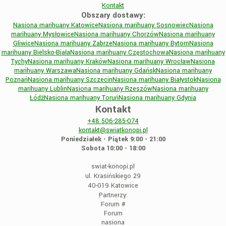
Kontakt
Obszary dostawy:
Nasiona marihuany Katowice
Nasiona marihuany Sosnowiec
Nasiona
marihuany Mysłowice
Nasiona marihuany Chorzów
Nasiona marihuany
Gliwice
Nasiona marihuany Zabrze
Nasiona marihuany Bytom
Nasiona
marihuany Bielsko-Biała
Nasiona marihuany Częstochowa
Nasiona marihuany
Tychy
Nasiona marihuany Kraków
Nasiona marihuany Wrocław
Nasiona
marihuany Warszawa
Nasiona marihuany Gdańsk
Nasiona marihuany
Poznań
Nasiona marihuany Szczecin
Nasiona marihuany Białystok
Nasiona
marihuany Lublin
Nasiona marihuany Rzeszów
Nasiona marihuany
Łódź
Nasiona marihuany Toruń
Nasiona marihuany Gdynia
Kontakt
+48
506-285-074
kontakt@swiatkonopi.pl
Poniedziałek - Piątek 9:00 - 21:00
Sobota 10:00 - 18:00
swiat-konopi.pl
ul. Krasińskiego 29
40-019 Katowice
Partnerzy:
Forum
#
Forum
nasiona