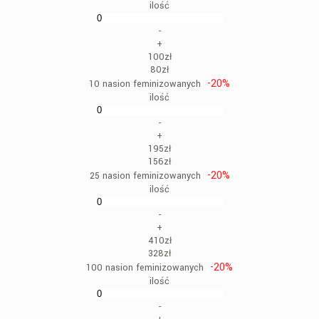
ilość
-
+
100zł
80zł
-20%
10 nasion feminizowanych
ilość
-
+
195zł
156zł
-20%
25 nasion feminizowanych
ilość
-
+
410zł
328zł
-20%
100 nasion feminizowanych
ilość
-