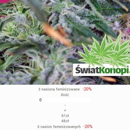
-20%
3 nasiona feminizowane
ilość
-
+
61zł
48zł
-20%
5 nasion feminizowanych