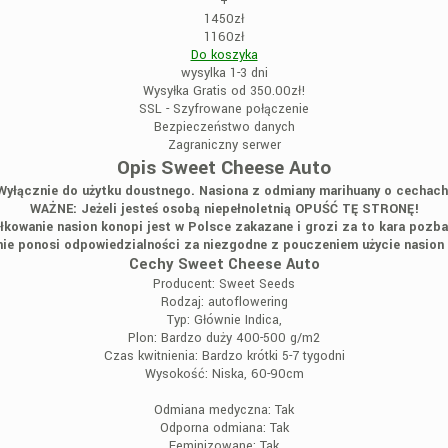
+
1450zł
1160zł
Do koszyka
wysylka 1-3 dni
Wysyłka Gratis od 350.00zł!
SSL - Szyfrowane połączenie
Bezpieczeństwo danych
Zagraniczny serwer
Opis Sweet Cheese Auto
Wyłącznie do użytku doustnego. Nasiona z odmiany marihuany o cechach
WAŻNE: Jeżeli jesteś osobą niepełnoletnią OPUŚĆ TĘ STRONĘ!
łkowanie nasion konopi jest w Polsce zakazane i grozi za to kara pozba
ie ponosi odpowiedzialności za niezgodne z pouczeniem użycie nasion
Cechy Sweet Cheese Auto
Producent:
Sweet Seeds
Rodzaj:
autoflowering
Typ:
Głównie Indica,
Plon:
Bardzo duży 400-500 g/m2
Czas kwitnienia:
Bardzo krótki 5-7 tygodni
Wysokość:
Niska, 60-90cm
Odmiana medyczna:
Tak
Odporna odmiana:
Tak
Feminizowane:
Tak