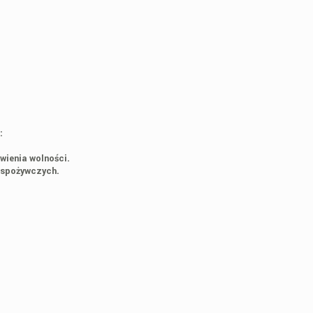
:
wienia wolności.
 spożywczych.