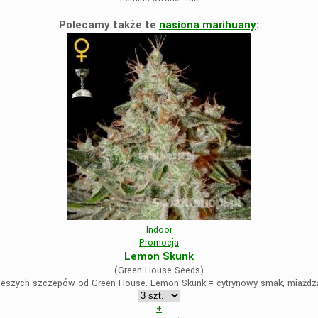
Polecamy także te
nasiona marihuany
:
Indoor
Promocja
Lemon Skunk
(Green House Seeds)
ieszych szczepów od Green House. Lemon Skunk = cytrynowy smak, miażdząc
+