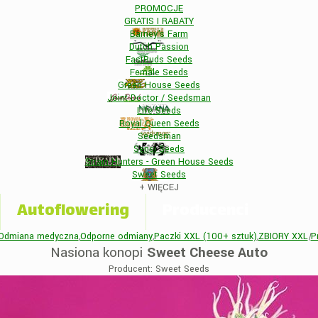
PROMOCJE
GRATIS I RABATY
Barney's Farm
Dutch Passion
FastBuds Seeds
Female Seeds
Green House Seeds
Joint Doctor / Seedsman
Life Seeds
Royal Queen Seeds
Seedsman
Sensi Seeds
Strain Hunters - Green House Seeds
Sweet Seeds
+
WIĘCEJ
Autoflowering
Producenci
Odmiana medyczna
,
Odporne odmiany
,
Paczki XXL (100+ sztuk)
,
ZBIORY XXL
|
P
Nasiona konopi
Sweet Cheese Auto
Producent: Sweet Seeds