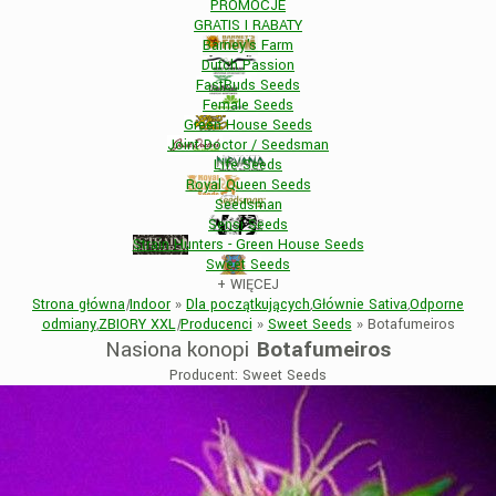
PROMOCJE
GRATIS I RABATY
Barney's Farm
Dutch Passion
FastBuds Seeds
Female Seeds
Green House Seeds
Joint Doctor / Seedsman
Life Seeds
Royal Queen Seeds
Seedsman
Sensi Seeds
Strain Hunters - Green House Seeds
Sweet Seeds
+
WIĘCEJ
Strona główna
|
Indoor
»
Dla początkujących
,
Głównie Sativa
,
Odporne
odmiany
,
ZBIORY XXL
|
Producenci
»
Sweet Seeds
»
Botafumeiros
Nasiona konopi
Botafumeiros
Producent: Sweet Seeds