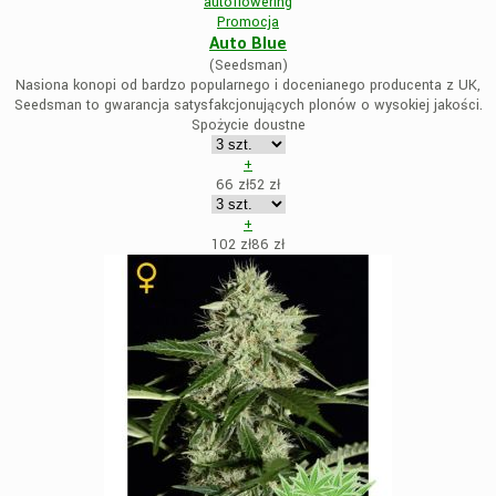
autoflowering
Promocja
Auto Blue
(Seedsman)
Nasiona konopi od bardzo popularnego i docenianego producenta z UK,
Seedsman to gwarancja satysfakcjonujących plonów o wysokiej jakości.
Spożycie doustne
+
66 zł
52
zł
+
102 zł
86
zł