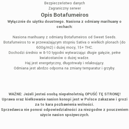
Bezpieczeństwo danych
Zagraniczny serwer
Opis Botafumeiros
Wyłącznie do użytku doustnego. Nasiona z odmiany marihuany o
cechach:
Nasiona marihuany z odmiany Botafumeiros od Sweet Seeds.
Botafumeiros to w przeważającym stopniu Sativa o wielkich plonach (do
600g/m2) i dużej mocy, 15+ THC.
Dochodzi średnio w 8-10 tygodni wytwarzając długie gałęzie, pełne
kwiatostanów o dużej wadze.
Haj jest energetyczny, długotrwały i relaksujący.
Odmiana jest abrdzo odporna na zmiany temparatur i grzyby.
WAŻNE: Jeżeli jesteś osobą niepełnoletnią OPUŚĆ TĘ STRONĘ!
Uprawa oraz kiełkowanie nasion konopi jest w Polsce zakazane i grozi
za to kara pozbawienia wolności.
Sprzedawca nie ponosi odpowiedzialności za niezgodne z pouczeniem
użycie nasion spożywczych.