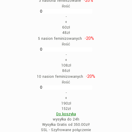
-20%
3 nasiona feminizowane
ilość
-
+
60zł
48zł
-20%
5 nasion feminizowanych
ilość
-
+
108zł
86zł
-20%
10 nasion feminizowanych
ilość
-
+
190zł
152zł
Do koszyka
wysyłka do 24h
Wysyłka Gratis od 350.00zł!
SSL - Szyfrowane połączenie