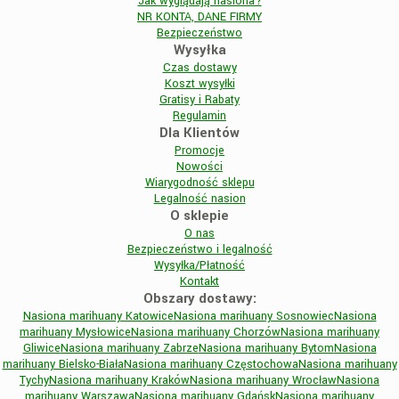
Jak wyglądają nasiona?
NR KONTA, DANE FIRMY
Bezpieczeństwo
Wysyłka
Czas dostawy
Koszt wysyłki
Gratisy i Rabaty
Regulamin
Dla Klientów
Promocje
Nowości
Wiarygodność sklepu
Legalność nasion
O sklepie
O nas
Bezpieczeństwo i legalność
Wysyłka/Płatność
Kontakt
Obszary dostawy:
Nasiona marihuany Katowice
Nasiona marihuany Sosnowiec
Nasiona
marihuany Mysłowice
Nasiona marihuany Chorzów
Nasiona marihuany
Gliwice
Nasiona marihuany Zabrze
Nasiona marihuany Bytom
Nasiona
marihuany Bielsko-Biała
Nasiona marihuany Częstochowa
Nasiona marihuany
Tychy
Nasiona marihuany Kraków
Nasiona marihuany Wrocław
Nasiona
marihuany Warszawa
Nasiona marihuany Gdańsk
Nasiona marihuany