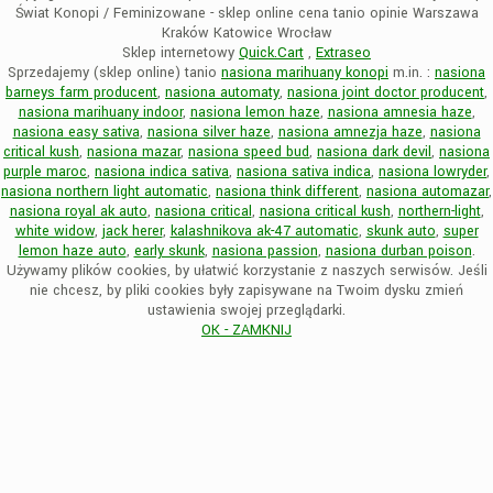
Świat Konopi / Feminizowane - sklep online cena tanio opinie Warszawa
Kraków Katowice Wrocław
Sklep internetowy
Quick.Cart
,
Extraseo
Sprzedajemy (sklep online) tanio
nasiona marihuany konopi
m.in. :
nasiona
barneys farm producent
,
nasiona automaty
,
nasiona joint doctor producent
,
nasiona marihuany indoor
,
nasiona lemon haze
,
nasiona amnesia haze
,
nasiona easy sativa
,
nasiona silver haze
,
nasiona amnezja haze
,
nasiona
critical kush
,
nasiona mazar
,
nasiona speed bud
,
nasiona dark devil
,
nasiona
purple maroc
,
nasiona indica sativa
,
nasiona sativa indica
,
nasiona lowryder
,
nasiona northern light automatic
,
nasiona think different
,
nasiona automazar
,
nasiona royal ak auto
,
nasiona critical
,
nasiona critical kush
,
northern-light
,
white widow
,
jack herer
,
kalashnikova ak-47 automatic
,
skunk auto
,
super
lemon haze auto
,
early skunk
,
nasiona passion
,
nasiona durban poison
.
Używamy plików cookies, by ułatwić korzystanie z naszych serwisów. Jeśli
nie chcesz, by pliki cookies były zapisywane na Twoim dysku zmień
ustawienia swojej przeglądarki.
OK - ZAMKNIJ