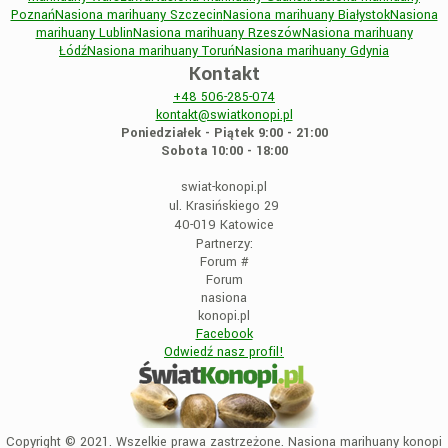
Poznań
Nasiona marihuany Szczecin
Nasiona marihuany Białystok
Nasiona
marihuany Lublin
Nasiona marihuany Rzeszów
Nasiona marihuany
Łódź
Nasiona marihuany Toruń
Nasiona marihuany Gdynia
Kontakt
+48
506-285-074
kontakt@swiatkonopi.pl
Poniedziałek - Piątek 9:00 - 21:00
Sobota 10:00 - 18:00
swiat-konopi.pl
ul. Krasińskiego 29
40-019 Katowice
Partnerzy:
Forum
#
Forum
nasiona
konopi.pl
Facebook
Odwiedź nasz profil!
Copyright © 2021. Wszelkie prawa zastrzeżone. Nasiona marihuany konopi