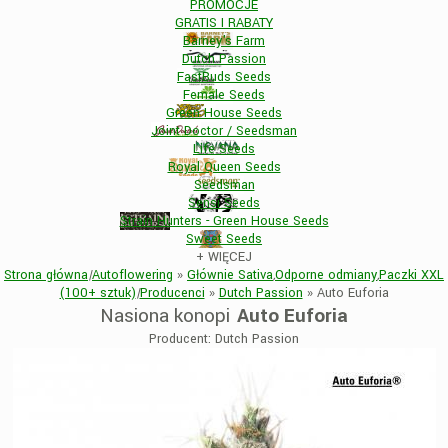
PROMOCJE
GRATIS I RABATY
Barney's Farm
Dutch Passion
FastBuds Seeds
Female Seeds
Green House Seeds
Joint Doctor / Seedsman
Life Seeds
Royal Queen Seeds
Seedsman
Sensi Seeds
Strain Hunters - Green House Seeds
Sweet Seeds
+
WIĘCEJ
Strona główna
|
Autoflowering
»
Głównie Sativa
,
Odporne odmiany
,
Paczki XXL
(100+ sztuk)
|
Producenci
»
Dutch Passion
»
Auto Euforia
Nasiona konopi
Auto Euforia
Producent: Dutch Passion