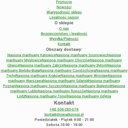
Promocje
Nowości
Wiarygodność sklepu
Legalność nasion
O sklepie
O nas
Bezpieczeństwo i legalność
Wysyłka/Płatność
Kontakt
Obszary dostawy:
Nasiona marihuany Katowice
Nasiona marihuany Sosnowiec
Nasiona
marihuany Mysłowice
Nasiona marihuany Chorzów
Nasiona marihuany
Gliwice
Nasiona marihuany Zabrze
Nasiona marihuany Bytom
Nasiona
marihuany Bielsko-Biała
Nasiona marihuany Częstochowa
Nasiona marihuany
Tychy
Nasiona marihuany Kraków
Nasiona marihuany Wrocław
Nasiona
marihuany Warszawa
Nasiona marihuany Gdańsk
Nasiona marihuany
Poznań
Nasiona marihuany Szczecin
Nasiona marihuany Białystok
Nasiona
marihuany Lublin
Nasiona marihuany Rzeszów
Nasiona marihuany
Łódź
Nasiona marihuany Toruń
Nasiona marihuany Gdynia
Kontakt
+48
506-285-074
kontakt@swiatkonopi.pl
Poniedziałek - Piątek 9:00 - 21:00
Sobota 10:00 - 18:00