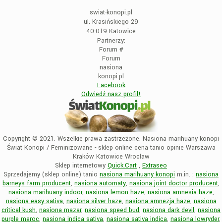
swiat-konopi.pl
ul. Krasińskiego 29
40-019 Katowice
Partnerzy:
Forum
#
Forum
nasiona
konopi.pl
Facebook
Odwiedź nasz profil!
Copyright © 2021. Wszelkie prawa zastrzeżone. Nasiona marihuany konopi
Świat Konopi / Feminizowane - sklep online cena tanio opinie Warszawa
Kraków Katowice Wrocław
Sklep internetowy
Quick.Cart
,
Extraseo
Sprzedajemy (sklep online) tanio
nasiona marihuany konopi
m.in. :
nasiona
barneys farm producent
,
nasiona automaty
,
nasiona joint doctor producent
,
nasiona marihuany indoor
,
nasiona lemon haze
,
nasiona amnesia haze
,
nasiona easy sativa
,
nasiona silver haze
,
nasiona amnezja haze
,
nasiona
critical kush
,
nasiona mazar
,
nasiona speed bud
,
nasiona dark devil
,
nasiona
purple maroc
,
nasiona indica sativa
,
nasiona sativa indica
,
nasiona lowryder
,