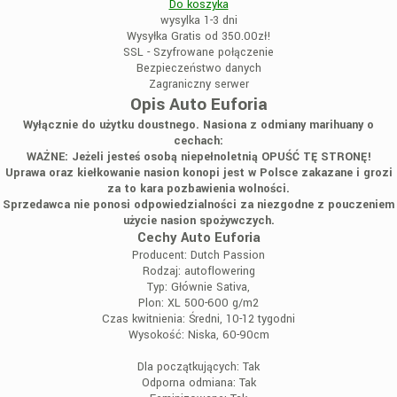
Do koszyka
wysylka 1-3 dni
Wysyłka Gratis od 350.00zł!
SSL - Szyfrowane połączenie
Bezpieczeństwo danych
Zagraniczny serwer
Opis Auto Euforia
Wyłącznie do użytku doustnego. Nasiona z odmiany marihuany o
cechach:
WAŻNE: Jeżeli jesteś osobą niepełnoletnią OPUŚĆ TĘ STRONĘ!
Uprawa oraz kiełkowanie nasion konopi jest w Polsce zakazane i grozi
za to kara pozbawienia wolności.
Sprzedawca nie ponosi odpowiedzialności za niezgodne z pouczeniem
użycie nasion spożywczych.
Cechy Auto Euforia
Producent:
Dutch Passion
Rodzaj:
autoflowering
Typ:
Głównie Sativa,
Plon:
XL 500-600 g/m2
Czas kwitnienia:
Średni, 10-12 tygodni
Wysokość:
Niska, 60-90cm
Dla początkujących:
Tak
Odporna odmiana:
Tak