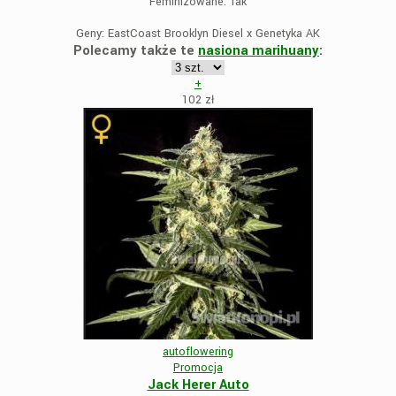
Feminizowane:
Tak
Geny:
EastCoast Brooklyn Diesel x Genetyka AK
Polecamy także te
nasiona marihuany
:
+
102
zł
autoflowering
Promocja
Jack Herer Auto