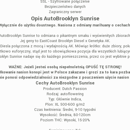
SSL - Szyfrowane połączenie
Bezpieczeństwo danych
Zagraniczny serwer
Opis AutoBrooklyn Sunrise
Wyłącznie do użytku doustnego. Nasiona z odmiany marihuany o cechach
AutoBrooklyn Sunrise to odmiana o pikantnym smaku i wyświenitych zbiorach
Jej geny to EastCoast Brooklyn Diesel x Genetyka AK.
a Diesla połączona z mocą i wydajnością AK. Mówiąc krótko: duże zbiory, po
czątkowo euforyczny, stąd jest to obowiązkowa pozycja dla wszystkich lubiąc
oklyn Sunrise nadaje się do każdego pomieszczenia, przez co jest wybitnie p
WAŻNE: Jeżeli jesteś osobą niepełnoletnią OPUŚĆ TĘ STRONĘ!
łkowanie nasion konopi jest w Polsce zakazane i grozi za to kara pozba
ie ponosi odpowiedzialności za niezgodne z pouczeniem użycie nasion
Cechy AutoBrooklyn Sunrise
Producent:
Dutch Passion
Rodzaj:
autoflowering
Typ:
Głównie Indica,
Plon:
XL 500-600 g/m2
Czas kwitnienia:
Średni, 9-10 tygodni
Wysokość:
Średnia, 80-120cm
Poziom THC:
Wysoki, 15-20%