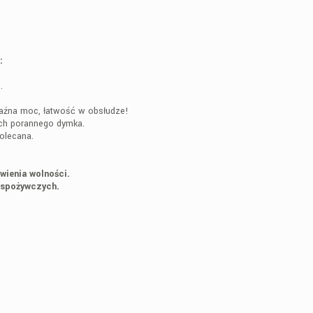
:
.
kaźna moc, łatwość w obsłudze!
ych porannego dymka.
olecana.
wienia wolności.
 spożywczych.