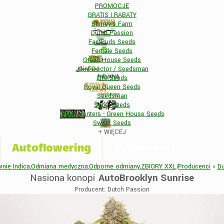
PROMOCJE
GRATIS I RABATY
Barney's Farm
Dutch Passion
FastBuds Seeds
Female Seeds
Green House Seeds
Joint Doctor / Seedsman
Life Seeds
Royal Queen Seeds
Seedsman
Sensi Seeds
Strain Hunters - Green House Seeds
Sweet Seeds
+
WIĘCEJ
Autoflowering
Producenci
nie Indica
,
Odmiana medyczna
,
Odporne odmiany
,
ZBIORY XXL
|
Producenci
»
Du
Nasiona konopi
AutoBrooklyn Sunrise
Producent: Dutch Passion