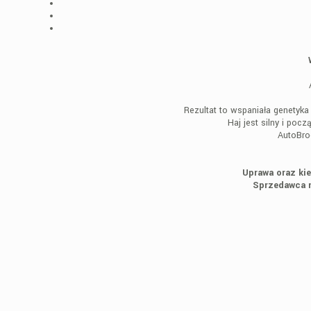
Rezultat to wspaniała genetyk
Haj jest silny i po
AutoBro
Uprawa oraz kie
Sprzedawca n