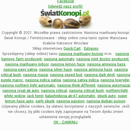
Facebook
Odwiedź nasz profil!
Copyright © 2021. Wszelkie prawa zastrzeżone. Nasiona marihuany konopi
Świat Konopi / Feminizowane - sklep online cena tanio opinie Warszawa
Kraków Katowice Wrocław
Sklep internetowy
Quick.Cart
,
Extraseo
Sprzedajemy (sklep online) tanio
nasiona marihuany konopi
m.in. :
nasiona
barneys farm producent
,
nasiona automaty
,
nasiona joint doctor producent
,
nasiona marihuany indoor
,
nasiona lemon haze
,
nasiona amnesia haze
,
nasiona easy sativa
,
nasiona silver haze
,
nasiona amnezja haze
,
nasiona
critical kush
,
nasiona mazar
,
nasiona speed bud
,
nasiona dark devil
,
nasiona
purple maroc
,
nasiona indica sativa
,
nasiona sativa indica
,
nasiona lowryder
,
nasiona northern light automatic
,
nasiona think different
,
nasiona automazar
,
nasiona royal ak auto
,
nasiona critical
,
nasiona critical kush
,
northern-light
,
white widow
,
jack herer
,
kalashnikova ak-47 automatic
,
skunk auto
,
super
lemon haze auto
,
early skunk
,
nasiona passion
,
nasiona durban poison
.
Używamy plików cookies, by ułatwić korzystanie z naszych serwisów. Jeśli
nie chcesz, by pliki cookies były zapisywane na Twoim dysku zmień
ustawienia swojej przeglądarki.
OK - ZAMKNIJ