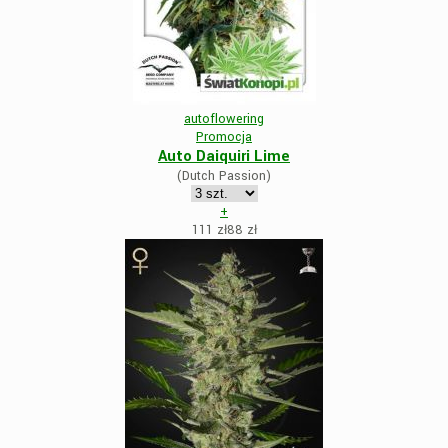
autoflowering
Promocja
Auto Daiquiri Lime
(Dutch Passion)
+
111 zł
88
zł