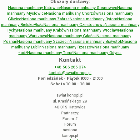
Obszary dostawy:
Nasiona marihuany Katowice
Nasiona marihuany Sosnowiec
Nasiona
marihuany Mysłowice
Nasiona marihuany Chorzów
Nasiona marihuany
Gliwice
Nasiona marihuany Zabrze
Nasiona marihuany Bytom
Nasiona
marihuany Bielsko-Biała
Nasiona marihuany Częstochowa
Nasiona marihuany
Tychy
Nasiona marihuany Kraków
Nasiona marihuany Wrocław
Nasiona
marihuany Warszawa
Nasiona marihuany Gdańsk
Nasiona marihuany
Poznań
Nasiona marihuany Szczecin
Nasiona marihuany Białystok
Nasiona
marihuany Lublin
Nasiona marihuany Rzeszów
Nasiona marihuany
Łódź
Nasiona marihuany Toruń
Nasiona marihuany Gdynia
Kontakt
+48
506-285-074
kontakt@swiatkonopi.pl
Poniedziałek - Piątek 9:00 - 21:00
Sobota 10:00 - 18:00
swiat-konopi.pl
ul. Krasińskiego 29
40-019 Katowice
Partnerzy:
Forum
#
Forum
nasiona
konopi.pl