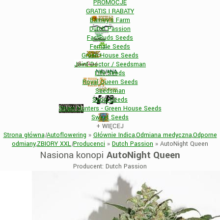
PROMOCJE
GRATIS I RABATY
Barney's Farm
Dutch Passion
FastBuds Seeds
Female Seeds
Green House Seeds
Joint Doctor / Seedsman
Life Seeds
Royal Queen Seeds
Seedsman
Sensi Seeds
Strain Hunters - Green House Seeds
Sweet Seeds
+
WIĘCEJ
Strona główna
|
Autoflowering
»
Głównie Indica
,
Odmiana medyczna
,
Odporne
odmiany
,
ZBIORY XXL
|
Producenci
»
Dutch Passion
»
AutoNight Queen
Nasiona konopi
AutoNight Queen
Producent: Dutch Passion