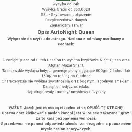
wysyłka do 24h
Wysyłka Gratis od 350.00zł!
SSL - Szyfrowane połączenie
Bezpieczeństwo danych
Zagraniczny serwer
Opis AutoNight Queen
Wyłącznie do użytku doustnego. Nasiona z odmiany marihuany o
cechach:
AutonightQueen od Dutch Passion to wybitna krzyżówka Night Queen oraz
Afghan Mazai Sharif.
Ta niezwykle wydajna Indyjka generuje plony sięgające 500g/m2 Indoor lub
150g/ na roślinę na Outdoor.
Charakteryzuje sie wybitna żywotnością oraz bogatym, łagodnym smakiem.
Działąnie medyczne: relaks
Haj: długotrwały i mocny/ umysłowy i fizyczny
WAŻNE: Jeżeli jesteś osobą niepełnoletnią OPUŚĆ TĘ STRONĘ!
Uprawa oraz kiełkowanie nasion konopi jest w Polsce zakazane i grozi
za to kara pozbawienia wolności.
Sprzedawca nie ponosi odpowiedzialności za niezgodne z pouczeniem
użycie nasion spożywczych.