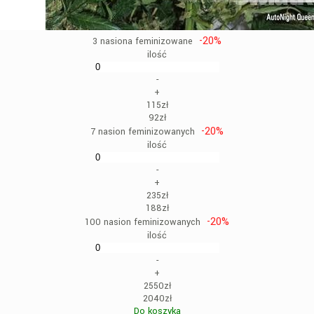
-20%
3 nasiona feminizowane
ilość
-
+
115zł
92zł
-20%
7 nasion feminizowanych
ilość
-
+
235zł
188zł
-20%
100 nasion feminizowanych
ilość
-
+
2550zł
2040zł
Do koszyka