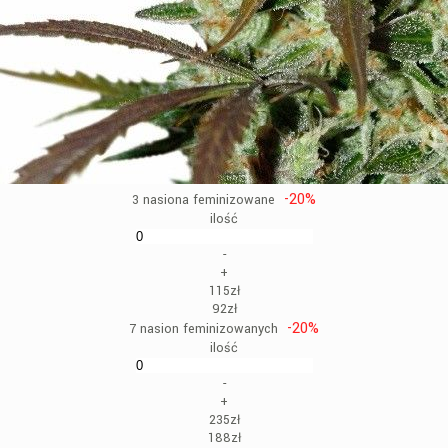
-20%
3 nasiona feminizowane
ilość
-
+
115zł
92zł
-20%
7 nasion feminizowanych
ilość
-
+
235zł
188zł