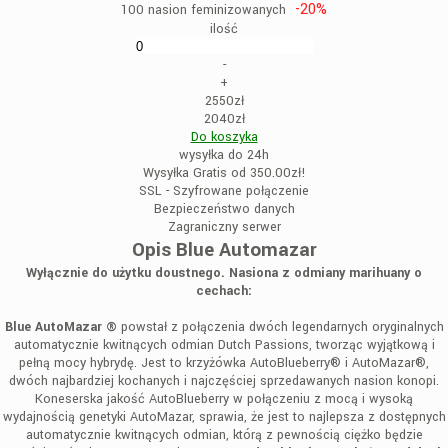
-20%
100 nasion feminizowanych
ilość
-
+
2550zł
2040zł
Do koszyka
wysyłka do 24h
Wysyłka Gratis od 350.00zł!
SSL - Szyfrowane połączenie
Bezpieczeństwo danych
Zagraniczny serwer
Opis Blue Automazar
Wyłącznie do użytku doustnego. Nasiona z odmiany marihuany o
cechach:
Blue AutoMazar ®
powstał z połączenia dwóch legendarnych oryginalnych
automatycznie kwitnących odmian Dutch Passions, tworząc wyjątkową i
pełną mocy hybrydę. Jest to krzyżówka AutoBlueberry® i AutoMazar®,
dwóch najbardziej kochanych i najczęściej sprzedawanych nasion konopi.
Koneserska jakość AutoBlueberry w połączeniu z mocą i wysoką
wydajnością genetyki AutoMazar, sprawia, że jest to najlepsza z dostępnych
automatycznie kwitnących odmian, którą z pewnością ciężko będzie