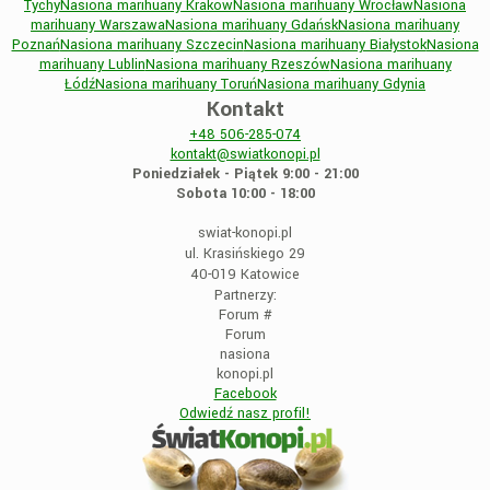
Tychy
Nasiona marihuany Kraków
Nasiona marihuany Wrocław
Nasiona
marihuany Warszawa
Nasiona marihuany Gdańsk
Nasiona marihuany
Poznań
Nasiona marihuany Szczecin
Nasiona marihuany Białystok
Nasiona
marihuany Lublin
Nasiona marihuany Rzeszów
Nasiona marihuany
Łódź
Nasiona marihuany Toruń
Nasiona marihuany Gdynia
Kontakt
+48
506-285-074
kontakt@swiatkonopi.pl
Poniedziałek - Piątek 9:00 - 21:00
Sobota 10:00 - 18:00
swiat-konopi.pl
ul. Krasińskiego 29
40-019 Katowice
Partnerzy:
Forum
#
Forum
nasiona
konopi.pl
Facebook
Odwiedź nasz profil!