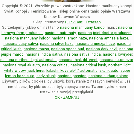
Copyright © 2021. Wszelkie prawa zastrzeżone. Nasiona marihuany konopi
Świat Konopi / Feminizowane - sklep online cena tanio opinie Warszawa
Kraków Katowice Wrocław
Sklep internetowy
Quick.Cart
,
Extraseo
Sprzedajemy (sklep online) tanio
nasiona marihuany konopi
m.in. :
nasiona
barneys farm producent
,
nasiona automaty
,
nasiona joint doctor producent
,
nasiona marihuany indoor
,
nasiona lemon haze
,
nasiona amnesia haze
,
nasiona easy sativa
,
nasiona silver haze
,
nasiona amnezja haze
,
nasiona
critical kush
,
nasiona mazar
,
nasiona speed bud
,
nasiona dark devil
,
nasiona
purple maroc
,
nasiona indica sativa
,
nasiona sativa indica
,
nasiona lowryder
,
nasiona northern light automatic
,
nasiona think different
,
nasiona automazar
,
nasiona royal ak auto
,
nasiona critical
,
nasiona critical kush
,
northern-light
,
white widow
,
jack herer
,
kalashnikova ak-47 automatic
,
skunk auto
,
super
lemon haze auto
,
early skunk
,
nasiona passion
,
nasiona durban poison
.
Używamy plików cookies, by ułatwić korzystanie z naszych serwisów. Jeśli
nie chcesz, by pliki cookies były zapisywane na Twoim dysku zmień
ustawienia swojej przeglądarki.
OK - ZAMKNIJ