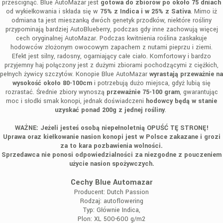
prześcignąć. Blue AutoMazar jest
gotowa do zbiorów po około 75 dniach
od wykiełkowania i składa się w
75% z Indica i w 25% z Sativa
. Mimo iż
odmiana ta jest mieszanką dwóch genetyk przodków, niektóre rośliny
przypominają bardziej AutoBlueberry, podczas gdy inne zachowują więcej
cech oryginalnej AutoMazar. Podczas kwitnienia roślina zaskakuje
hodowców złożonym owocowym zapachem z nutami pieprzu i ziemi.
Efekt jest silny, radosny, ogarniający całe ciało. Komfortowy i bardzo
przyjemny haj połączony jest z dużymi zbiorami pochodzącymi z ciężkich,
pełnych żywicy szczytów. Konopie Blue AutoMazar
wyrastają przeważnie na
wysokość około 80-100cm
i potrzebują dużo miejsca, gdyż lubią się
rozrastać. Średnie zbiory wynoszą
przeważnie 75-100 gram
, gwarantując
moc i słodki smak konopi, jednak doświadczeni
hodowcy będą w stanie
uzyskać ponad 200g z jednej rośliny
.
WAŻNE: Jeżeli jesteś osobą niepełnoletnią OPUŚĆ TĘ STRONĘ!
Uprawa oraz kiełkowanie nasion konopi jest w Polsce zakazane i grozi
za to kara pozbawienia wolności.
Sprzedawca nie ponosi odpowiedzialności za niezgodne z pouczeniem
użycie nasion spożywczych.
Cechy Blue Automazar
Producent:
Dutch Passion
Rodzaj:
autoflowering
Typ:
Głównie Indica,
Plon:
XL 500-600 g/m2