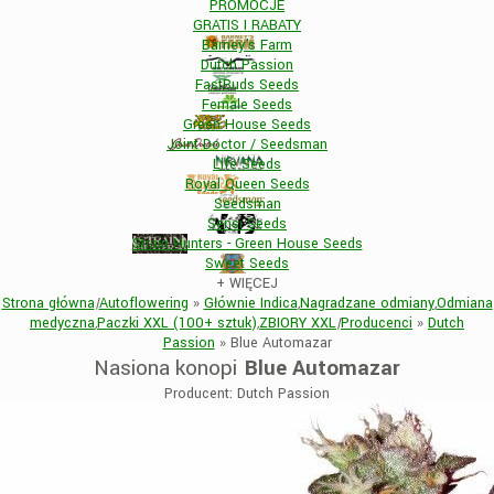
PROMOCJE
GRATIS I RABATY
Barney's Farm
Dutch Passion
FastBuds Seeds
Female Seeds
Green House Seeds
Joint Doctor / Seedsman
Life Seeds
Royal Queen Seeds
Seedsman
Sensi Seeds
Strain Hunters - Green House Seeds
Sweet Seeds
+
WIĘCEJ
Strona główna
|
Autoflowering
»
Głównie Indica
,
Nagradzane odmiany
,
Odmiana
medyczna
,
Paczki XXL (100+ sztuk)
,
ZBIORY XXL
|
Producenci
»
Dutch
Passion
»
Blue Automazar
Nasiona konopi
Blue Automazar
Producent: Dutch Passion