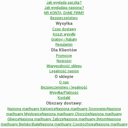
Jak wygląda paczka?
Jak wyglądają nasiona?
NR KONTA, DANE FIRMY
Bezpieczeństwo
Wysyłka
Czas dostawy
Koszt wysyłki
Gratisy i Rabaty
Regulamin
Dla Klientów
Promocje
Nowości
Wiarygodność sklepu
Legalność nasion
O sklepie
O nas
Bezpieczeństwo i legalność
Wysyłka/Płatność
Kontakt
Obszary dostawy:
Nasiona marihuany Katowice
Nasiona marihuany Sosnowiec
Nasiona
marihuany Mysłowice
Nasiona marihuany Chorzów
Nasiona marihuany
Gliwice
Nasiona marihuany Zabrze
Nasiona marihuany Bytom
Nasiona
marihuany Bielsko-Biała
Nasiona marihuany Częstochowa
Nasiona marihuany