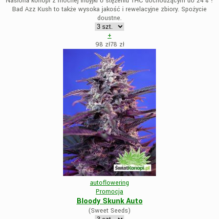
Nasiona konopi z mocnej Indyjki o stężeniu THC dochodzącym do 24% !
Bad Azz Kush to także wysoka jakość i rewelacyjne zbiory. Spożycie
doustne.
+
98 zł
78
zł
autoflowering
Promocja
Bloody Skunk Auto
(Sweet Seeds)