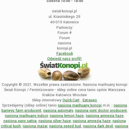
Sobota 10:00 - 18:00
swiat-konopi.pl
ul. Krasińskiego 29
40-019 Katowice
Partnerzy:
Forum
#
Forum
nasiona
konopi.pl
Facebook
Odwiedź nasz profil!
Copyright © 2021. Wszelkie prawa zastrzeżone. Nasiona marihuany konopi
Świat Konopi / Feminizowane - sklep online cena tanio opinie Warszawa
Kraków Katowice Wrocław
Sklep internetowy
Quick.Cart
,
Extraseo
Sprzedajemy (sklep online) tanio
nasiona marihuany konopi
m.in. :
nasiona
barneys farm producent
,
nasiona automaty
,
nasiona joint doctor producent
,
nasiona marihuany indoor
,
nasiona lemon haze
,
nasiona amnesia haze
,
nasiona easy sativa
,
nasiona silver haze
,
nasiona amnezja haze
,
nasiona
critical kush
,
nasiona mazar
,
nasiona speed bud
,
nasiona dark devil
,
nasiona