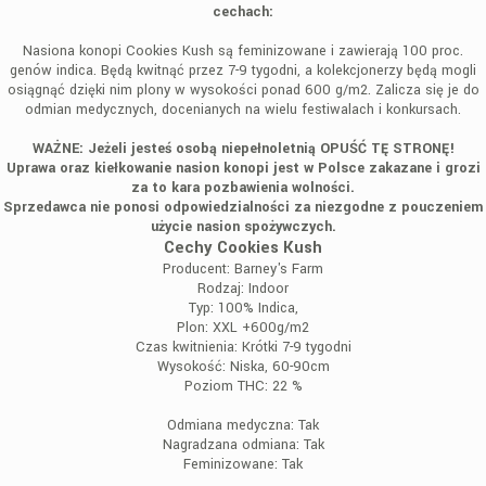
cechach:
Nasiona konopi Cookies Kush są feminizowane i zawierają 100 proc.
genów indica. Będą kwitnąć przez 7-9 tygodni, a kolekcjonerzy będą mogli
osiągnąć dzięki nim plony w wysokości ponad 600 g/m2. Zalicza się je do
odmian medycznych, docenianych na wielu festiwalach i konkursach.
WAŻNE: Jeżeli jesteś osobą niepełnoletnią OPUŚĆ TĘ STRONĘ!
Uprawa oraz kiełkowanie nasion konopi jest w Polsce zakazane i grozi
za to kara pozbawienia wolności.
Sprzedawca nie ponosi odpowiedzialności za niezgodne z pouczeniem
użycie nasion spożywczych.
Cechy Cookies Kush
Producent:
Barney's Farm
Rodzaj:
Indoor
Typ:
100% Indica,
Plon:
XXL +600g/m2
Czas kwitnienia:
Krótki 7-9 tygodni
Wysokość:
Niska, 60-90cm
Poziom THC:
22 %
Odmiana medyczna:
Tak
Nagradzana odmiana:
Tak
Feminizowane:
Tak