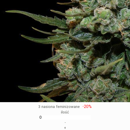
-20%
3 nasiona feminizowane
ilość
-
+