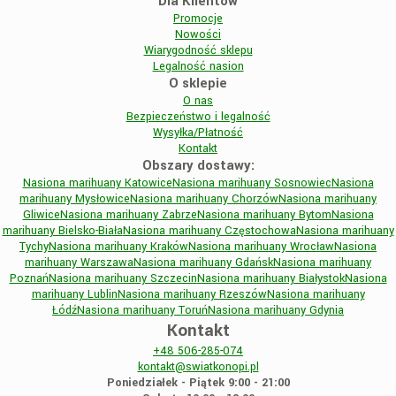
Dla Klientów
Promocje
Nowości
Wiarygodność sklepu
Legalność nasion
O sklepie
O nas
Bezpieczeństwo i legalność
Wysyłka/Płatność
Kontakt
Obszary dostawy:
Nasiona marihuany Katowice
Nasiona marihuany Sosnowiec
Nasiona
marihuany Mysłowice
Nasiona marihuany Chorzów
Nasiona marihuany
Gliwice
Nasiona marihuany Zabrze
Nasiona marihuany Bytom
Nasiona
marihuany Bielsko-Biała
Nasiona marihuany Częstochowa
Nasiona marihuany
Tychy
Nasiona marihuany Kraków
Nasiona marihuany Wrocław
Nasiona
marihuany Warszawa
Nasiona marihuany Gdańsk
Nasiona marihuany
Poznań
Nasiona marihuany Szczecin
Nasiona marihuany Białystok
Nasiona
marihuany Lublin
Nasiona marihuany Rzeszów
Nasiona marihuany
Łódź
Nasiona marihuany Toruń
Nasiona marihuany Gdynia
Kontakt
+48
506-285-074
kontakt@swiatkonopi.pl
Poniedziałek - Piątek 9:00 - 21:00