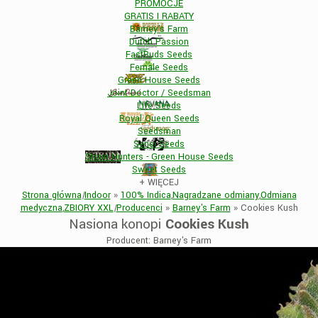
PROMOCJE
GRATIS I RABATY
Barney's Farm
Dutch Passion
FastBuds Seeds
Female Seeds
Green House Seeds
Joint Doctor / Seedsman
Life Seeds
Royal Queen Seeds
Seedsman
Sensi Seeds
Strain Hunters - Green House Seeds
Sweet Seeds
+
WIĘCEJ
Strona główna
|
Indoor
»
100% Indica
,
Nagradzane odmiany
,
Odmiana
medyczna
,
ZBIORY XXL
|
Producenci
»
Barney's Farm
»
Cookies Kush
Nasiona konopi
Cookies Kush
Producent: Barney's Farm