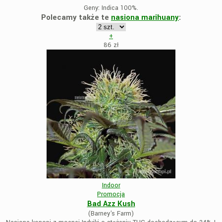
Geny:
Indica 100%.
Polecamy także te
nasiona marihuany
:
+
86
zł
Indoor
Promocja
Bad Azz Kush
(Barney's Farm)