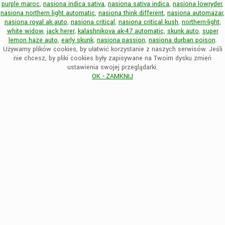
purple maroc
,
nasiona indica sativa
,
nasiona sativa indica
,
nasiona lowryder
,
nasiona northern light automatic
,
nasiona think different
,
nasiona automazar
,
nasiona royal ak auto
,
nasiona critical
,
nasiona critical kush
,
northern-light
,
white widow
,
jack herer
,
kalashnikova ak-47 automatic
,
skunk auto
,
super
lemon haze auto
,
early skunk
,
nasiona passion
,
nasiona durban poison
.
Używamy plików cookies, by ułatwić korzystanie z naszych serwisów. Jeśli
nie chcesz, by pliki cookies były zapisywane na Twoim dysku zmień
ustawienia swojej przeglądarki.
OK - ZAMKNIJ