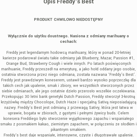
Opis Freddy's Best
PRODUKT CHWILOWO NIEDOSTĘPNY
Wyłącznie do użytku doustnego. Nasiona z odmiany marihuany o
cechach:
Freddy jest legendarnym hodowcą marihuany, który w ponad 20-letniej
karierze podarował światu takie odmiany jak Blueberry, Mazar, Passion #1,
Orange Bud, Strawberry Cough i wiele innych. Po latach poświęconych
marihuanie, Freddy przeszedł na emeryturę, a jako hołd oddany jego osobie,
ostatnia stworzona przez niego odmiana, została nazwana ‘Freddy’s Best’.
Freddy jest prawdziwym koneserem, ustawił bardzo wysoko poprzeczkę dla
takich cech jak upalenie, smak i zbiory, we wszystkich stworzonych przez
siebie odmianach, ale jego ostatnie dzieło przerosło wszelkie oczekiwania.
Przekopując 30 letni bank genetyki Dutch Passion, Freddy stworzył 3-krotną
krzyżówkę między Chocolope, Dutch Haze i specjalną Sativą nieposiadającą
nazwy. Freddy’s Best jest odmianą z przewagą Sativy, która jest łatwa w
uprawie, bogata w zbiorach, z gęstymi i pełnymi żywicy buds. Celem
konesera Freddiego było stworzenie wyjątkowego zapachu i wspaniałego
smaku z posmakiem kakao, ziemistym zapachem, w połączeniu ze słodkim i
pikantnym smakiem.
Freddy’s best daje wspaniałe, intensywne, czyste i długotrawałe upalenie.