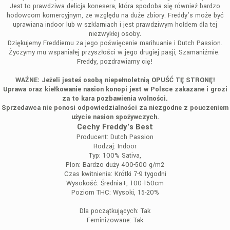
Jest to prawdziwa delicja konesera, która spodoba się również bardzo
hodowcom komercyjnym, ze względu na duże zbiory. Freddy’s może być
uprawiana indoor lub w szklarniach i jest prawdziwym hołdem dla tej
niezwykłej osoby.
Dziękujemy Freddiemu za jego poświęcenie marihuanie i Dutch Passion.
Życzymy mu wspaniałej przyszłości w jego drugiej pasji, Szamaniźmie.
Freddy, pozdrawiamy cię!
WAŻNE: Jeżeli jesteś osobą niepełnoletnią OPUŚĆ TĘ STRONĘ!
Uprawa oraz kiełkowanie nasion konopi jest w Polsce zakazane i grozi
za to kara pozbawienia wolności.
Sprzedawca nie ponosi odpowiedzialności za niezgodne z pouczeniem
użycie nasion spożywczych.
Cechy Freddy's Best
Producent:
Dutch Passion
Rodzaj:
Indoor
Typ:
100% Sativa,
Plon:
Bardzo duży 400-500 g/m2
Czas kwitnienia:
Krótki 7-9 tygodni
Wysokość:
Średnia+, 100-150cm
Poziom THC:
Wysoki, 15-20%
Dla początkujących:
Tak
Feminizowane:
Tak