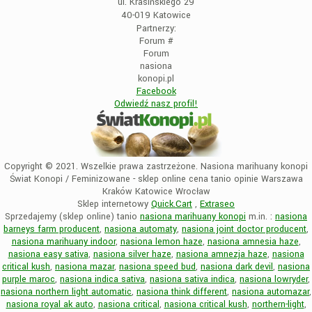
ul. Krasińskiego 29
40-019 Katowice
Partnerzy:
Forum
#
Forum
nasiona
konopi.pl
Facebook
Odwiedź nasz profil!
Copyright © 2021. Wszelkie prawa zastrzeżone. Nasiona marihuany konopi
Świat Konopi / Feminizowane - sklep online cena tanio opinie Warszawa
Kraków Katowice Wrocław
Sklep internetowy
Quick.Cart
,
Extraseo
Sprzedajemy (sklep online) tanio
nasiona marihuany konopi
m.in. :
nasiona
barneys farm producent
,
nasiona automaty
,
nasiona joint doctor producent
,
nasiona marihuany indoor
,
nasiona lemon haze
,
nasiona amnesia haze
,
nasiona easy sativa
,
nasiona silver haze
,
nasiona amnezja haze
,
nasiona
critical kush
,
nasiona mazar
,
nasiona speed bud
,
nasiona dark devil
,
nasiona
purple maroc
,
nasiona indica sativa
,
nasiona sativa indica
,
nasiona lowryder
,
nasiona northern light automatic
,
nasiona think different
,
nasiona automazar
,
nasiona royal ak auto
,
nasiona critical
,
nasiona critical kush
,
northern-light
,