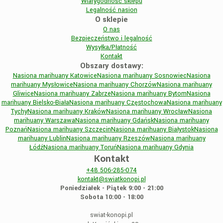
Wiarygodność sklepu
Legalność nasion
O sklepie
O nas
Bezpieczeństwo i legalność
Wysyłka/Płatność
Kontakt
Obszary dostawy:
Nasiona marihuany Katowice
Nasiona marihuany Sosnowiec
Nasiona
marihuany Mysłowice
Nasiona marihuany Chorzów
Nasiona marihuany
Gliwice
Nasiona marihuany Zabrze
Nasiona marihuany Bytom
Nasiona
marihuany Bielsko-Biała
Nasiona marihuany Częstochowa
Nasiona marihuany
Tychy
Nasiona marihuany Kraków
Nasiona marihuany Wrocław
Nasiona
marihuany Warszawa
Nasiona marihuany Gdańsk
Nasiona marihuany
Poznań
Nasiona marihuany Szczecin
Nasiona marihuany Białystok
Nasiona
marihuany Lublin
Nasiona marihuany Rzeszów
Nasiona marihuany
Łódź
Nasiona marihuany Toruń
Nasiona marihuany Gdynia
Kontakt
+48
506-285-074
kontakt@swiatkonopi.pl
Poniedziałek - Piątek 9:00 - 21:00
Sobota 10:00 - 18:00
swiat-konopi.pl