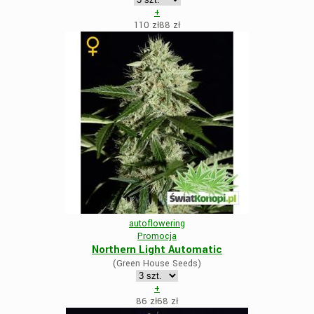
+
110 zł
88
zł
autoflowering
Promocja
Northern Light Automatic
(Green House Seeds)
+
86 zł
68
zł