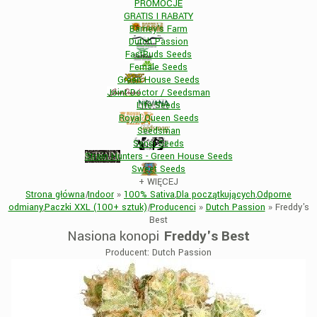
PROMOCJE
GRATIS I RABATY
Barney's Farm
Dutch Passion
FastBuds Seeds
Female Seeds
Green House Seeds
Joint Doctor / Seedsman
Life Seeds
Royal Queen Seeds
Seedsman
Sensi Seeds
Strain Hunters - Green House Seeds
Sweet Seeds
+
WIĘCEJ
Strona główna
|
Indoor
»
100% Sativa
,
Dla początkujących
,
Odporne
odmiany
,
Paczki XXL (100+ sztuk)
|
Producenci
»
Dutch Passion
»
Freddy's
Best
Nasiona konopi
Freddy's Best
Producent: Dutch Passion