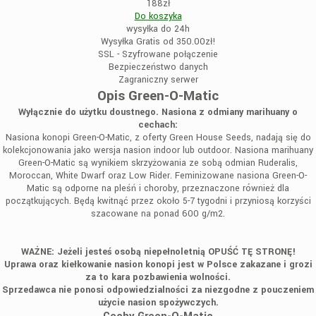
188zł
Do koszyka
wysyłka do 24h
Wysyłka Gratis od 350.00zł!
SSL - Szyfrowane połączenie
Bezpieczeństwo danych
Zagraniczny serwer
Opis Green-O-Matic
Wyłącznie do użytku doustnego. Nasiona z odmiany marihuany o
cechach:
Nasiona konopi Green-O-Matic, z oferty Green House Seeds, nadają się do
kolekcjonowania jako wersja nasion indoor lub outdoor. Nasiona marihuany
Green-O-Matic są wynikiem skrzyżowania ze sobą odmian Ruderalis,
Moroccan, White Dwarf oraz Low Rider. Feminizowane nasiona Green-O-
Matic są odporne na pleśń i choroby, przeznaczone również dla
początkujących. Będą kwitnąć przez około 5-7 tygodni i przyniosą korzyści
szacowane na ponad 600 g/m2.
WAŻNE: Jeżeli jesteś osobą niepełnoletnią OPUŚĆ TĘ STRONĘ!
Uprawa oraz kiełkowanie nasion konopi jest w Polsce zakazane i grozi
za to kara pozbawienia wolności.
Sprzedawca nie ponosi odpowiedzialności za niezgodne z pouczeniem
użycie nasion spożywczych.