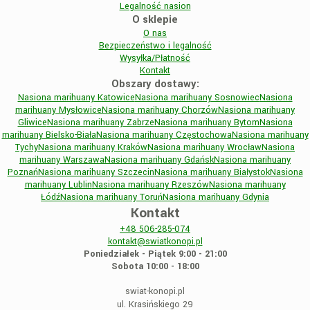
Legalność nasion
O sklepie
O nas
Bezpieczeństwo i legalność
Wysyłka/Płatność
Kontakt
Obszary dostawy:
Nasiona marihuany Katowice
Nasiona marihuany Sosnowiec
Nasiona
marihuany Mysłowice
Nasiona marihuany Chorzów
Nasiona marihuany
Gliwice
Nasiona marihuany Zabrze
Nasiona marihuany Bytom
Nasiona
marihuany Bielsko-Biała
Nasiona marihuany Częstochowa
Nasiona marihuany
Tychy
Nasiona marihuany Kraków
Nasiona marihuany Wrocław
Nasiona
marihuany Warszawa
Nasiona marihuany Gdańsk
Nasiona marihuany
Poznań
Nasiona marihuany Szczecin
Nasiona marihuany Białystok
Nasiona
marihuany Lublin
Nasiona marihuany Rzeszów
Nasiona marihuany
Łódź
Nasiona marihuany Toruń
Nasiona marihuany Gdynia
Kontakt
+48
506-285-074
kontakt@swiatkonopi.pl
Poniedziałek - Piątek 9:00 - 21:00
Sobota 10:00 - 18:00
swiat-konopi.pl
ul. Krasińskiego 29