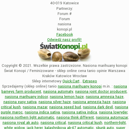
40-019 Katowice
Partnerzy:
Forum
#
Forum
nasiona
konopi.pl
Facebook
Odwiedź nasz profil!
Copyright © 2021. Wszelkie prawa zastrzeżone. Nasiona marihuany konopi
Świat Konopi / Feminizowane - sklep online cena tanio opinie Warszawa
Kraków Katowice Wrocław
Sklep internetowy
Quick.Cart
,
Extraseo
Sprzedajemy (sklep online) tanio
nasiona marihuany konopi
m.in. :
nasiona
barneys farm producent
,
nasiona automaty
,
nasiona joint doctor producent
,
nasiona marihuany indoor
,
nasiona lemon haze
,
nasiona amnesia haze
,
nasiona easy sativa
,
nasiona silver haze
,
nasiona amnezja haze
,
nasiona
critical kush
,
nasiona mazar
,
nasiona speed bud
,
nasiona dark devil
,
nasiona
purple maroc
,
nasiona indica sativa
,
nasiona sativa indica
,
nasiona lowryder
,
nasiona northern light automatic
,
nasiona think different
,
nasiona automazar
,
nasiona royal ak auto
,
nasiona critical
,
nasiona critical kush
,
northern-light
,
white widow
,
jack herer
,
kalashnikova ak-47 automatic
,
skunk auto
,
super