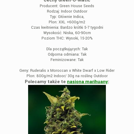
Cechy Green-O-Matic
Producent:
Green House Seeds
Rodzaj:
Indoor Outdoor
Typ:
Głównie Indica,
Plon:
XXL +600g/m2
Czas kwitnienia:
Bardzo krótki 5-7 tygodni
Wysokość:
Niska, 60-90cm
Poziom THC:
Wysoki, 15-20%
Dla początkujących:
Tak
Odporna odmiana:
Tak
Feminizowane:
Tak
Geny:
Ruderalis x Moroccan x White Dwarf x Low Rider
Plon:
800g/m2 Indoor/ 30g na roślinę Outdoor
Polecamy także te
nasiona marihuany
: