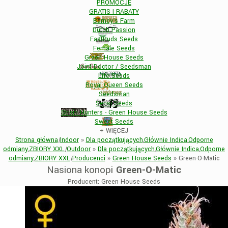
PROMOCJE
GRATIS I RABATY
Barney's Farm
Dutch Passion
FastBuds Seeds
Female Seeds
Green House Seeds
Joint Doctor / Seedsman
Life Seeds
Royal Queen Seeds
Seedsman
Sensi Seeds
Strain Hunters - Green House Seeds
Sweet Seeds
+
WIĘCEJ
Strona główna
|
Indoor
»
Dla początkujących
,
Głównie Indica
,
Odporne
odmiany
,
ZBIORY XXL
|
Outdoor
»
Dla początkujących
,
Głównie Indica
,
Odporne
odmiany
,
ZBIORY XXL
|
Producenci
»
Green House Seeds
»
Green-O-Matic
Nasiona konopi
Green-O-Matic
Producent: Green House Seeds