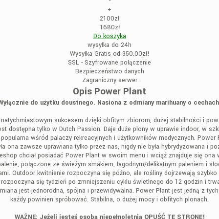
-
+
2100zł
1680zł
Do koszyka
wysyłka do 24h
Wysyłka Gratis od 350.00zł!
SSL - Szyfrowane połączenie
Bezpieczeństwo danych
Zagraniczny serwer
Opis Power Plant
Wyłącznie do użytku doustnego. Nasiona z odmiany marihuany o cechach
 natychmiastowym sukcesem dzięki obfitym zbiorom, dużej stabilności i pow
a jest dostępna tylko w Dutch Passion. Daje duże plony w uprawie indoor, w sz
opularna wśród palaczy rekreacyjnych i użytkowników medycznych. Power Pla
a ona zawsze uprawiana tylko przez nas, nigdy nie była hybrydyzowana i pozo
eeshop chciał posiadać Power Plant w swoim menu i wciąż znajduje się ona 
upalenie, połączone ze świeżym smakiem, łagodnym/delikatnym paleniem i sło
mi. Outdoor kwitnienie rozpoczyna się późno, ale rośliny dojrzewają szybko
 rozpoczyna się tydzień po zmniejszeniu cyklu świetlnego do 12 godzin i trw
dmiana jest jednorodna, spójna i przewidywalna. Power Plant jest jedną z ty
każdy powinien spróbować. Stabilna, o dużej mocy i obfitych plonach.
WAŻNE: Jeżeli jesteś osobą niepełnoletnią OPUŚĆ TĘ STRONĘ!