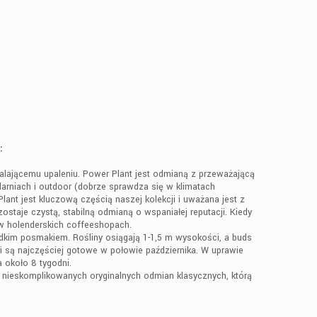
:
alającemu upaleniu. Power Plant jest odmianą z przeważającą
klarniach i outdoor (dobrze sprawdza się w klimatach
nt jest kluczową częścią naszej kolekcji i uważana jest z
staje czystą, stabilną odmianą o wspaniałej reputacji. Kiedy
w holenderskich coffeeshopach.
dkim posmakiem. Rośliny osiągają 1-1,5 m wysokości, a buds
 i są najczęściej gotowe w połowie października. W uprawie
a około 8 tygodni.
ch nieskomplikowanych oryginalnych odmian klasycznych, którą