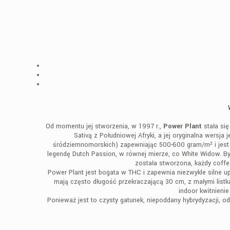
Od momentu jej stworzenia, w 1997 r.,
Power Plant
stała się
Sativą z Południowej Afryki, a jej oryginalna wersj
śródziemnomorskich) zapewniając 500-600 gram/m² i jest p
legendę Dutch Passion, w równej mierze, co White Widow. Był
została stworzona, każdy coff
Power Plant jest bogata w THC i zapewnia niezwykle silne 
mają często długość przekraczającą 30 cm, z małymi listka
indoor kwitnienie
Ponieważ jest to czysty gatunek, niepoddany hybrydyzacji, o