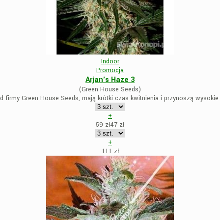
Indoor
Promocja
Arjan's Haze 3
(Green House Seeds)
d firmy Green House Seeds, mają krótki czas kwitnienia i przynoszą wysoki
+
59 zł
47
zł
+
111
zł