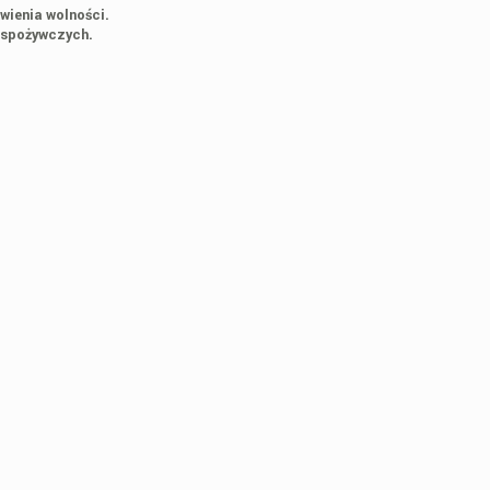
wienia wolności.
 spożywczych.