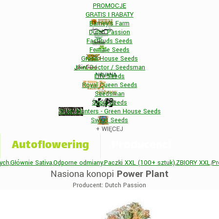
PROMOCJE
GRATIS I RABATY
Barney's Farm
Dutch Passion
FastBuds Seeds
Female Seeds
Green House Seeds
Joint Doctor / Seedsman
Life Seeds
Royal Queen Seeds
Seedsman
Sensi Seeds
Strain Hunters - Green House Seeds
Sweet Seeds
+
WIĘCEJ
Autoflowering
Producenci
ych
,
Głównie Sativa
,
Odporne odmiany
,
Paczki XXL (100+ sztuk)
,
ZBIORY XXL
|
Pr
Nasiona konopi
Power Plant
Producent: Dutch Passion