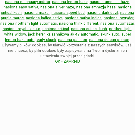
nasiona marihuany indoor
,
nasiona lemon haze
,
nasiona amnesia haze
,
nasiona easy sativa
,
nasiona silver haze
,
nasiona amnezja haze
,
nasiona
critical kush
,
nasiona mazar
,
nasiona speed bud
,
nasiona dark devil
,
nasiona
purple maroc
,
nasiona indica sativa
,
nasiona sativa indica
,
nasiona lowryder
,
nasiona northern light automatic
,
nasiona think different
,
nasiona automazar
,
nasiona royal ak auto
,
nasiona critical
,
nasiona critical kush
,
northern-light
,
white widow
,
jack herer
,
kalashnikova ak-47 automatic
,
skunk auto
,
super
lemon haze auto
,
early skunk
,
nasiona passion
,
nasiona durban poison
.
Używamy plików cookies, by ułatwić korzystanie z naszych serwisów. Jeśli
nie chcesz, by pliki cookies były zapisywane na Twoim dysku zmień
ustawienia swojej przeglądarki.
OK - ZAMKNIJ