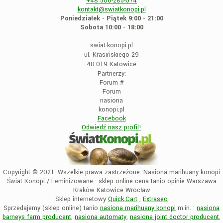
+48
506-285-074
kontakt@swiatkonopi.pl
Poniedziałek - Piątek 9:00 - 21:00
Sobota 10:00 - 18:00
swiat-konopi.pl
ul. Krasińskiego 29
40-019 Katowice
Partnerzy:
Forum
#
Forum
nasiona
konopi.pl
Facebook
Odwiedź nasz profil!
Copyright © 2021. Wszelkie prawa zastrzeżone. Nasiona marihuany konopi
Świat Konopi / Feminizowane - sklep online cena tanio opinie Warszawa
Kraków Katowice Wrocław
Sklep internetowy
Quick.Cart
,
Extraseo
Sprzedajemy (sklep online) tanio
nasiona marihuany konopi
m.in. :
nasiona
barneys farm producent
,
nasiona automaty
,
nasiona joint doctor producent
,