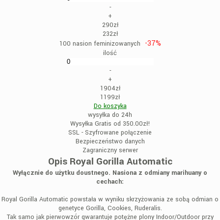
-
+
290zł
232zł
-37%
100 nasion feminizowanych
ilość
-
+
1904zł
1199zł
Do koszyka
wysyłka do 24h
Wysyłka Gratis od 350.00zł!
SSL - Szyfrowane połączenie
Bezpieczeństwo danych
Zagraniczny serwer
Opis Royal Gorilla Automatic
Wyłącznie do użytku doustnego. Nasiona z odmiany marihuany o
cechach:
Royal Gorilla Automatic powstała w wyniku skrzyżowania ze sobą odmian o
genetyce Gorilla, Cookies, Ruderalis.
Tak samo jak pierwowzór gwarantuje potężne plony Indoor/Outdoor przy