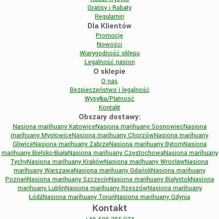
Gratisy i Rabaty
Regulamin
Dla Klientów
Promocje
Nowości
Wiarygodność sklepu
Legalność nasion
O sklepie
O nas
Bezpieczeństwo i legalność
Wysyłka/Płatność
Kontakt
Obszary dostawy:
Nasiona marihuany Katowice
Nasiona marihuany Sosnowiec
Nasiona
marihuany Mysłowice
Nasiona marihuany Chorzów
Nasiona marihuany
Gliwice
Nasiona marihuany Zabrze
Nasiona marihuany Bytom
Nasiona
marihuany Bielsko-Biała
Nasiona marihuany Częstochowa
Nasiona marihuany
Tychy
Nasiona marihuany Kraków
Nasiona marihuany Wrocław
Nasiona
marihuany Warszawa
Nasiona marihuany Gdańsk
Nasiona marihuany
Poznań
Nasiona marihuany Szczecin
Nasiona marihuany Białystok
Nasiona
marihuany Lublin
Nasiona marihuany Rzeszów
Nasiona marihuany
Łódź
Nasiona marihuany Toruń
Nasiona marihuany Gdynia
Kontakt