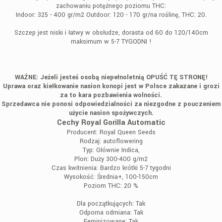
zachowaniu potężnego poziomu THC:
Indoor: 325 - 400 gr/m2 Outdoor: 120 - 170 gr/na roślinę, THC: 20.
Szczep jest niski i łatwy w obsłudze, dorasta od 60 do 120/140cm
maksimum w 5-7 TYGODNI !
WAŻNE: Jeżeli jesteś osobą niepełnoletnią OPUŚĆ TĘ STRONĘ!
Uprawa oraz kiełkowanie nasion konopi jest w Polsce zakazane i grozi
za to kara pozbawienia wolności.
Sprzedawca nie ponosi odpowiedzialności za niezgodne z pouczeniem
użycie nasion spożywczych.
Cechy Royal Gorilla Automatic
Producent:
Royal Queen Seeds
Rodzaj:
autoflowering
Typ:
Głównie Indica,
Plon:
Duży 300-400 g/m2
Czas kwitnienia:
Bardzo krótki 5-7 tygodni
Wysokość:
Średnia+, 100-150cm
Poziom THC:
20 %
Dla początkujących:
Tak
Odporna odmiana:
Tak
Feminizowane:
Tak