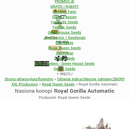
PROMOCJE
GRATIS I RABATY
Barney's Farm
Dutch Passion
FastBuds Seeds
Female Seeds
Green House Seeds
Joint Doctor / Seedsman
Life Seeds
Royal Queen Seeds
Seedsman
Sensi Seeds
Strain Hunters - Green House Seeds
Sweet Seeds
+
WIĘCEJ
Strona główna
|
Autoflowering
»
Głównie Indica
,
Odporne odmiany
,
ZBIORY
XXL
|
Producenci
»
Royal Queen Seeds
»
Royal Gorilla Automatic
Nasiona konopi
Royal Gorilla Automatic
Producent: Royal Queen Seeds