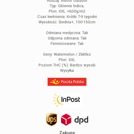
Rodzaj:
Indoor Outdoor
Typ:
Głównie Indica,
Plon:
XXL +600g/m2
Czas kwitnienia:
Krótki 7-9 tygodni
Wysokość:
Średnia+, 100-150cm
Odmiana medyczna:
Tak
Odporna odmiana:
Tak
Feminizowane:
Tak
Geny:
Watermelon / Zkittlez
Plon:
XXL
Poziom THC (%):
Bardzo wysoki
Wysyłka
Zakupy