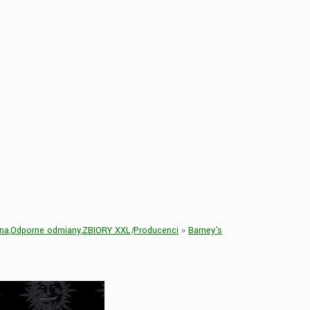
na
,
Odporne odmiany
,
ZBIORY XXL
|
Producenci
»
Barney's