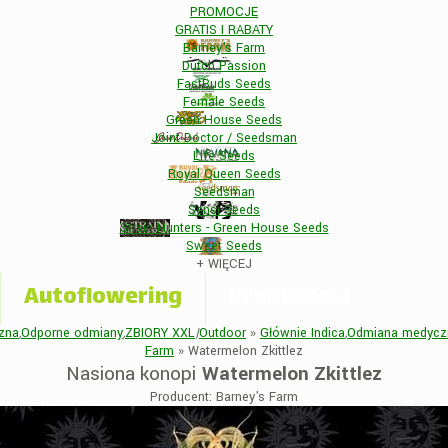
PROMOCJE
GRATIS I RABATY
Barney's Farm
Dutch Passion
FastBuds Seeds
Female Seeds
Green House Seeds
Joint Doctor / Seedsman
Life Seeds
Royal Queen Seeds
Seedsman
Sensi Seeds
Strain Hunters - Green House Seeds
Sweet Seeds
+
WIĘCEJ
Autoflowering
Producenci
zna
,
Odporne odmiany
,
ZBIORY XXL
|
Outdoor
»
Głównie Indica
,
Odmiana medycz
Farm
»
Watermelon Zkittlez
Nasiona konopi
Watermelon Zkittlez
Producent: Barney's Farm