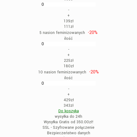
-
+
139zł
111zł
-20%
5 nasion feminizowanych
ilość
-
+
225zł
180zł
-20%
10 nasion feminizowanych
ilość
-
+
429zł
343zł
Do koszyka
wysyłka do 24h
Wysyłka Gratis od 350.00zł!
SSL - Szyfrowane połączenie
Bezpieczeństwo danych