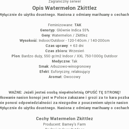
Zagraniczny serwer
Opis Watermelon Zkittlez
Wyłącznie do użytku doustnego. Nasiona z odmiany marihuany o cechach
Feminizowane:
TAK
G
enotyp
: Głównie Indica 55%
Geny
: Watermelon / Zkittlez
Wysokość
: Indoor/Outdoor - 120-140cm / 140-200cm
Czas uprawy
: + 63 dni
Czas zbioru
: Wrzesień
Plon
: Bardzo duży, 550 gr/m2 Indoor / XXL 750-1000g Outdoor
Medyczne
: Tak
Smak
: Arbuzowo-winogronowy
Efekt
: Euforyczny, relaksujący
Aromat
: Owocowy
WAŻNE: Jeżeli jesteś osobą niepełnoletnią OPUŚĆ TĘ STRONĘ!
łkowanie nasion konopi jest w Polsce zakazane i grozi za to kara pozba
ie ponosi odpowiedzialności za niezgodne z pouczeniem użycie nasion
Wyłącznie do użytku doustnego. Nasiona z odmiany marihuany o cechach
Cechy Watermelon Zkittlez
Producent:
Barney's Farm