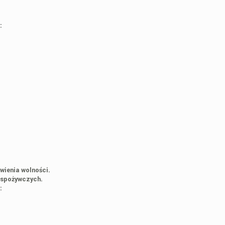
:
wienia wolności.
 spożywczych.
: