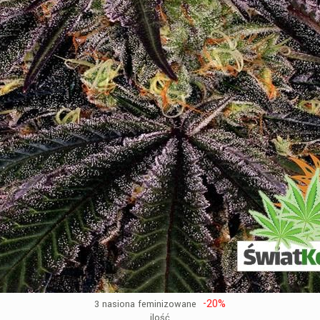
-20%
3 nasiona feminizowane
ilość