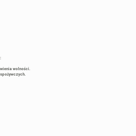
:
wienia wolności.
 spożywczych.