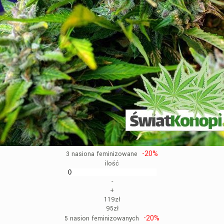
-20%
3 nasiona feminizowane
ilość
-
+
119zł
95zł
-20%
5 nasion feminizowanych