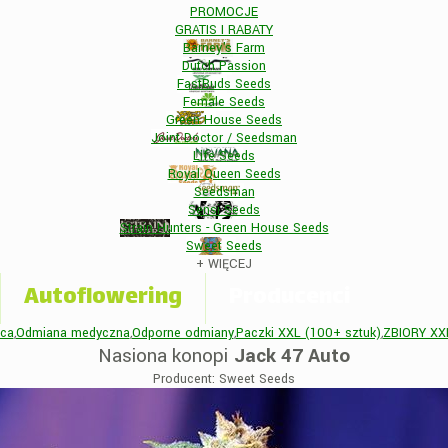
PROMOCJE
GRATIS I RABATY
Barney's Farm
Dutch Passion
FastBuds Seeds
Female Seeds
Green House Seeds
Joint Doctor / Seedsman
Life Seeds
Royal Queen Seeds
Seedsman
Sensi Seeds
Strain Hunters - Green House Seeds
Sweet Seeds
+
WIĘCEJ
Autoflowering
Producenci
ica
,
Odmiana medyczna
,
Odporne odmiany
,
Paczki XXL (100+ sztuk)
,
ZBIORY XX
Nasiona konopi
Jack 47 Auto
Producent: Sweet Seeds