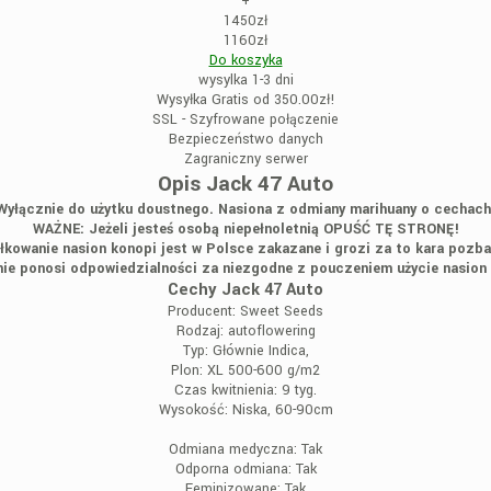
+
1450zł
1160zł
Do koszyka
wysylka 1-3 dni
Wysyłka Gratis od 350.00zł!
SSL - Szyfrowane połączenie
Bezpieczeństwo danych
Zagraniczny serwer
Opis Jack 47 Auto
Wyłącznie do użytku doustnego. Nasiona z odmiany marihuany o cechach
WAŻNE: Jeżeli jesteś osobą niepełnoletnią OPUŚĆ TĘ STRONĘ!
łkowanie nasion konopi jest w Polsce zakazane i grozi za to kara pozba
ie ponosi odpowiedzialności za niezgodne z pouczeniem użycie nasion
Cechy Jack 47 Auto
Producent:
Sweet Seeds
Rodzaj:
autoflowering
Typ:
Głównie Indica,
Plon:
XL 500-600 g/m2
Czas kwitnienia:
9 tyg.
Wysokość:
Niska, 60-90cm
Odmiana medyczna:
Tak
Odporna odmiana:
Tak
Feminizowane:
Tak